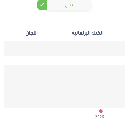
صرح
الكتلة البرلمانية
اللجان
6
2025