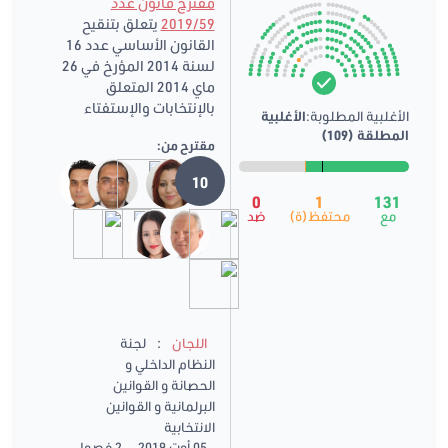
مقترح قانون عدد
2019/59
يتعلق بتنقيح
القانون الأساسي عدد 16
لسنة 2014 المؤرخ في 26
ماي 2014 المتعلق
بالإنتخابات والإستفتاء
الأغلبية المطلوبة:
الأغلبية
المطلقة (109)
مقترح من:
10
0
1
131
مع
محتفظ(ة)
ضد
:
اللجان
لجنة
النظام الداخلي و
الحصانة و القوانين
البرلمانية و القوانين
الانتخابية
05 أوت 2019
2 فصول