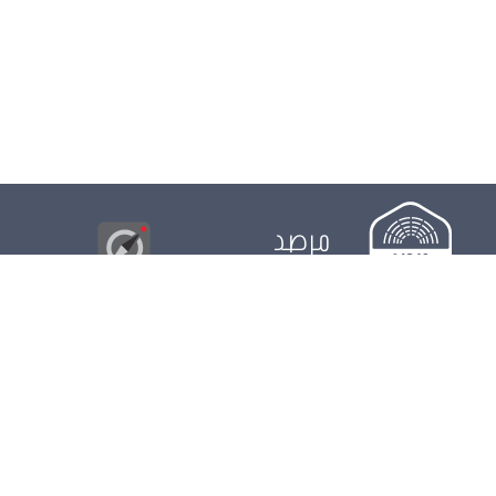
مرصد
البوصلة
© 2026
مجلس
الدور التشريعي
الدور الرقابي
الدور الانتخابي
نشريات
الرزنامة
مستجدات
النواب
ويكي مجلس
البيانات المفتوحة