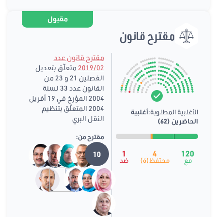
مقبول
مقترح قانون
مقترح قانون عدد
2019/02
متعلّق بتعديل
الفصلين 21 و 23 من
القانون عدد 33 لسنة
2004 المؤرخ في 19 أفريل
2004 المتعلّق بتنظيم
الأغلبية المطلوبة:
أغلبية
النقل البري
الحاضرين (62)
مقترح من:
1
4
120
10
مع
محتفظ(ة)
ضد