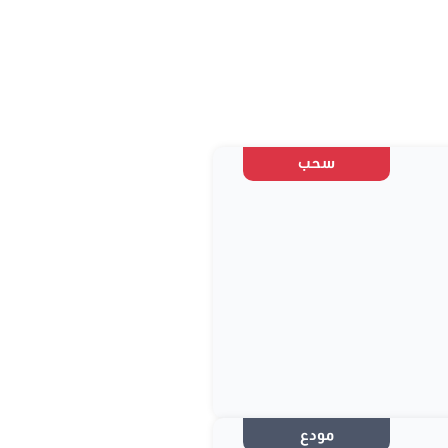
سحب
مودع