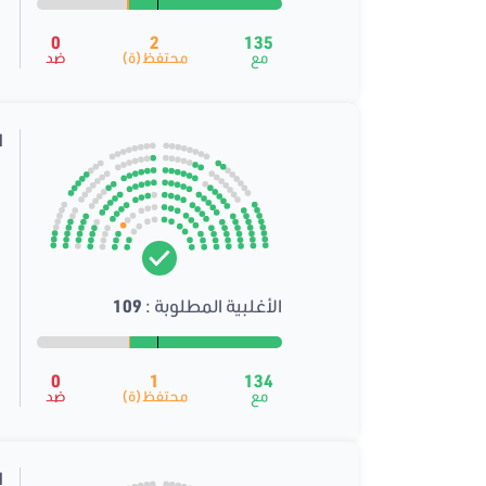
0
2
135
مع
محتفظ(ة)
ضد
ا
الأغلبية المطلوبة :
109
0
1
134
مع
محتفظ(ة)
ضد
ا