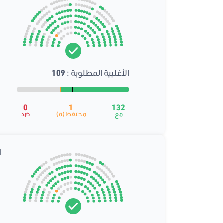
الأغلبية المطلوبة :
109
0
1
132
مع
محتفظ(ة)
ضد
ا