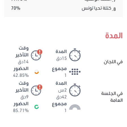
كتلة تحيا تونس
70%
8.
المدة
وقت
المدة
التأخير
15دق
في اللجان
14دق
مجموع
الحضور
42.85%
1
المدة
وقت
2س
التأخير
في الجلسة
42دق
9دق
العامة
مجموع
الحضور
85.71%
1