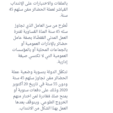
بالملفات والاختبارات على الإنتداب
المُباشر لعملة الحضائر ممّن سنّهم 45
سنة.
تُطرح من سنّ العامل الذي تجاوز
سنّه 45 سنة المدّة المُساوية لفترة
العمل المدني المُقضّاة بصفة عامل
حضائر بالإدارات العمومية أو
بالجماعات المحليّة أو بالمؤسسات
العمومية التي لا تكتسي صبغة
إدارية.
تتكفّل الدولة بتسوية وضعية عملة
الحضائر ممّن تجاوز سنّهم 45 سنة
ودون 55 سنة في تاريخ 20 أكتوبر
2020 وذلك على دفعات سنوية أو
بمنح صكّ مُغادرة لمن اختار منهم
الخروج الطوعي. ويتوقّف بعدها
العمل بهذا الشكل من الانتداب.