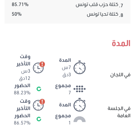
كتلة حزب قلب تونس
85.71%
7.
كتلة تحيا تونس
50%
8.
المدة
وقت
المدة
التأخير
7س
3س
في اللجان
3دق
12دق
مجموع
الحضور
88.23%
7
وقت
المدة
في الجلسة
التأخير
العامة
مجموع
الحضور
86.57%
1