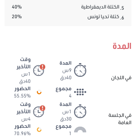
الكتلة الديمقراطية
40%
5.
كتلة تحيا تونس
20%
6.
المدة
وقت
المدة
التأخير
9س
1س
في اللجان
40دق
40دق
مجموع
الحضور
55.55%
4
المدة
وقت
1س
التأخير
في الجلسة
30دق
4س
العامة
مجموع
الحضور
70.96%
1