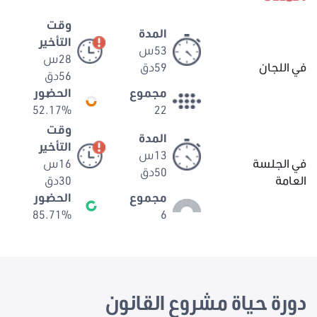
وقت
المدة
التأخير
53س
28س
في اللجان
59دق
56دق
مجموع
الحضور
52.17%
22
وقت
المدة
التأخير
13س
في الجلسة
16س
50دق
العامة
30دق
مجموع
الحضور
85.71%
6
دورة حياة مشروع القانون