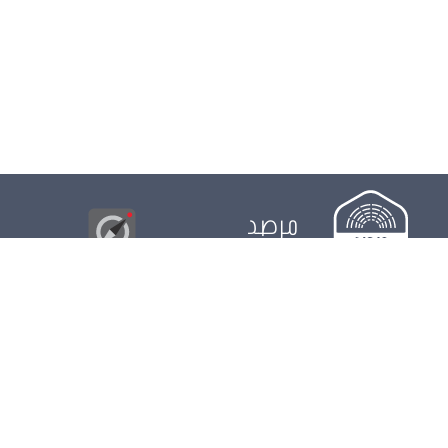
مرصد
البوصلة
© 2026
مجلس
الدور التشريعي
الدور الرقابي
الدور الانتخابي
نشريات
الرزنامة
مستجدات
النواب
ويكي مجلس
البيانات المفتوحة