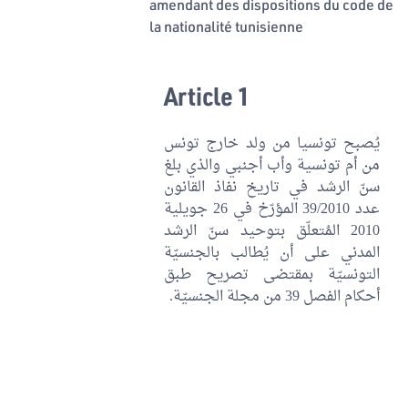
amendant des dispositions du code de
la nationalité tunisienne
Article 1
يُصبح تونسيا من ولد خارج تونس
من أم تونسية وأب أجنبي والذي بلغ
سنّ الرشد في تاريخ نفاذ القانون
عدد 39/2010 المؤرّخ في 26 جويلية
2010 المُتعلّق بتوحيد سنّ الرشد
المدني على أن يُطالب بالجنسيّة
التونسيّة بمقتضى تصريح طبق
أحكام الفصل 39 من مجلة الجنسيّة.