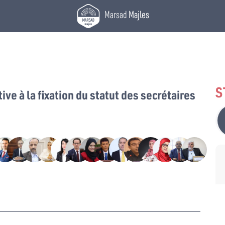
Marsad
Majles
S
tive à la fixation du statut des secrétaires