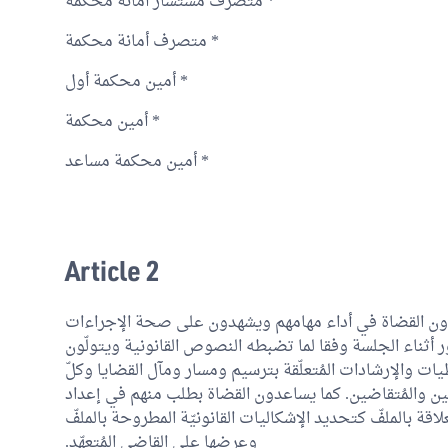
* متصرف مستشار أمانة محكمة
* متصرف أمانة محكمة
* أمين محكمة أول
* أمين محكمة
* أمين محكمة مساعد
Article 2
عدون القضاة في أداء مهامهم ويشهدون على صحة الإجراءات
ر أثناء الجلسة وفقا لما تضبطه النصوص القانونية ويتولّون
يات والإرشادات المُتعلّقة بترسيم ومسار ومآل القضايا وكلّ
ن والمُتقاضين. كما يساعدون القضاة بطلب منهم في إعداد
قة بالملفّ كتحديد الإشكاليات القانونيّة المطروحة بالملفّ
وعرضها على القاضي المُتعهّد.