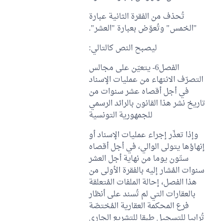
تُحذف من الفقرة الثانية عبارة
"الخمس" وتُعوّض بعبارة "العشر".
ليصبح النص كالتالي:
الفصل6- يتعيّن على مجالس
التصرّف الانتهاء من عمليات الإسناد
في أجل أقصاه عشر سنوات من
تاريخ نشر هذا القانون بالرائد الرسمي
للجمهورية التونسية
وإذا تعذّر إجراء عمليات الإسناد أو
إنهاؤها يتولى الوالي، في أجل أقصاه
ستّون يوما من نهاية أجل العشر
سنوات المُشار إليه بالفقرة الأولى من
هذا الفصل، إحالة الملفات المُتعلقة
بالعقارات التي لم تُسند على أنظار
فرع المحكمة العقارية المُختصّة
تُرابيا للتسجيل طبقا للتشريع الجاري