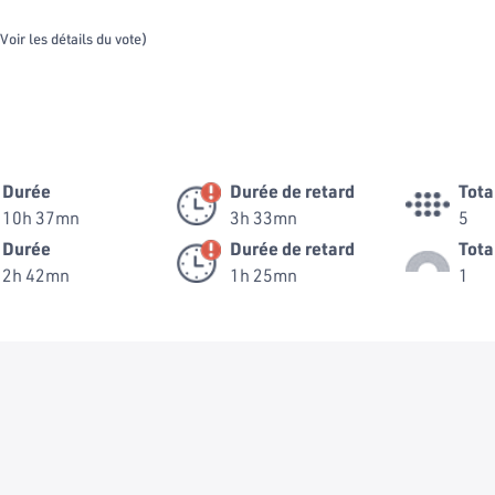
Voir les détails du vote)
Durée
Durée de retard
Tota
10h 37mn
3h 33mn
5
Durée
Durée de retard
Tota
2h 42mn
1h 25mn
1