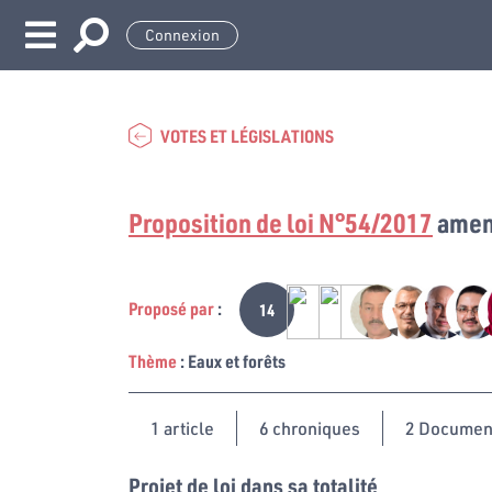
Connexion
VOTES ET LÉGISLATIONS
Proposition de loi N°54/2017
amend
Proposé par
:
14
Thème
: Eaux et forêts
1
article
6 chroniques
2 Documen
Projet de loi dans sa totalité