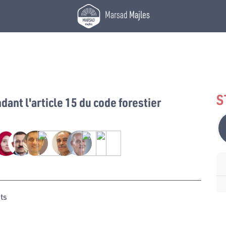
Marsad
Majles
S
ant l'article 15 du code forestier
ts