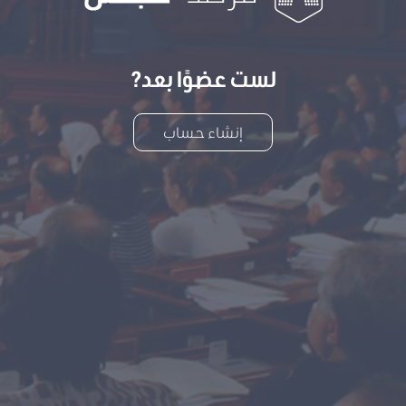
لست عضوًا بعد?
إنشاء حساب