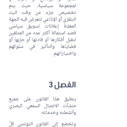
لمجموعة سياسية, حيث يتم
تخصيص جزء من وقت البث
التلفزي أو الإذاعي لتعرض فيه الجهة
المعلنة إعلانات تسويق سياسي
قصد استمالة أكثر عدد من المتلقين
لتقبّل أفكارها أو قادتها أو حزبها أو
قضاياها والتأثير في سلوكهم
واختياراتهم.
الفصل 3
ينطبق هذا القانون على جميع
منشآت الاتصال السمعي البصري
وأنشطته وخدماته.
وتخضع إلى القانون التونسي كلّ