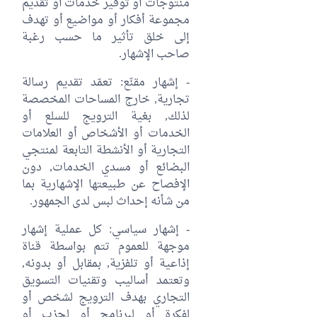
منتوجات أو توفير خدمات أو تقديم
مجموعة أفكار أو مواضيع أو تهدف
إلى خلق تأثير ما حسب رغبة
صاحب الإشهار.
- إشهار مقنّع: تعمّد تقديم رسالة
تجارية, خارج المساحات المخصصة
لذلك, بغية الترويج للسلع أو
الخدمات أو الأشخاص أو العلامات
التجارية أو الأنشطة التابعة لمنتجي
البضائع أو مسدي الخدمات, دون
الإفصاح عن طبيعتها الإشهارية بما
من شأنه إحداث لبس لدى الجمهور.
- إشهار سياسي: كل عملية إشهار
موجهة للعموم تتم بواسطة قناة
إذاعية أو تلفزية, بمقابل أو بدونه,
وتعتمد أساليب وتقنيات التسويق
التجاري بهدف الترويج لشخص أو
لفكرة أو لبرنامج أو لحزب أو