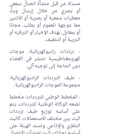
مسداة من قبل منشأة اتصال سمعي
أو بصري من خلال إرسال وبثّ
معطيات سمعية أو بصرية أو الاثنين
معا موجهة للعموم أو بطلب, مجانا
أو بمقابل, بهدف الإخبار أو الترفيه أو
التربية أو التثقيف.
- تردّدات راديوكهربائية: موجات
كهرومغناطيسية تنتشر في الفضاء
دون الحاجة إلى توجيه آلي.
- طيف الترددات الراديوكهربائية:
مجموعة الموجات الراديوكهربائية.
- المخطط الوطني للترددات: مخطط
تضعه الوكالة الوطنية للترددات, يتم
على أساسه توزيع طيف ترددات
البث بين مختلف الاستعمالات كالبث
التلفزي والإذاعي وتسند الهيئة على
أساسه إجازات البث لمنشآت الاتصال