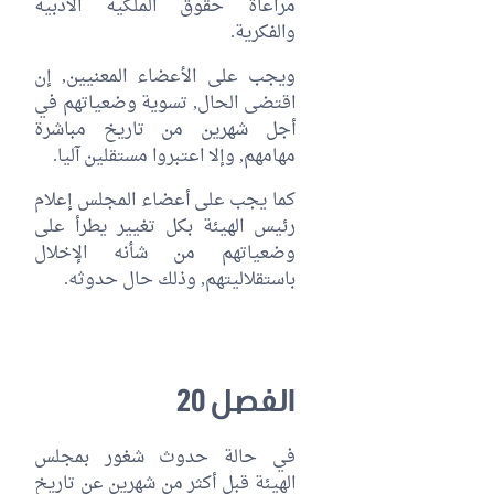
مراعاة حقوق الملكية الأدبية
والفكرية.
ويجب على الأعضاء المعنيين, إن
اقتضى الحال, تسوية وضعياتهم في
أجل شهرين من تاريخ مباشرة
مهامهم, وإلا اعتبروا مستقلين آليا.
كما يجب على أعضاء المجلس إعلام
رئيس الهيئة بكل تغيير يطرأ على
وضعياتهم من شأنه الإخلال
باستقلاليتهم, وذلك حال حدوثه.
الفصل 20
في حالة حدوث شغور بمجلس
الهيئة قبل أكثر من شهرين عن تاريخ