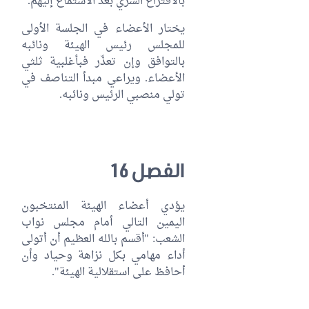
بالاقتراع السري بعد الاستماع إليهم.
يختار الأعضاء في الجلسة الأولى
للمجلس رئيس الهيئة ونائبه
بالتوافق وإن تعذّر فبأغلبية ثلثي
الأعضاء. ويراعي مبدأ التناصف في
تولي منصبي الرئيس ونائبه.
الفصل 16
يؤدي أعضاء الهيئة المنتخبون
اليمين التالي أمام مجلس نواب
الشعب: "أقسم بالله العظيم أن أتولى
أداء مهامي بكل نزاهة وحياد وأن
أحافظ على استقلالية الهيئة".