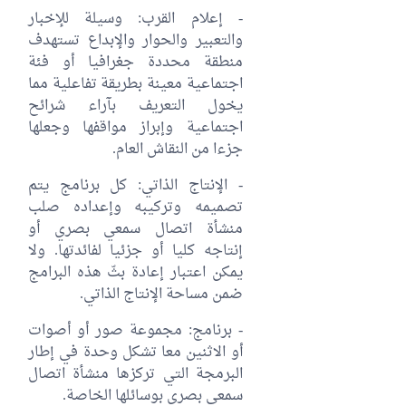
- إعلام القرب: وسيلة للإخبار
والتعبير والحوار والإبداع تستهدف
منطقة محددة جغرافيا أو فئة
اجتماعية معينة بطريقة تفاعلية مما
يخول التعريف بآراء شرائح
اجتماعية وإبراز مواقفها وجعلها
جزءا من النقاش العام.
- الإنتاج الذاتي: كل برنامج يتم
تصميمه وتركيبه وإعداده صلب
منشأة اتصال سمعي بصري أو
إنتاجه كليا أو جزئيا لفائدتها. ولا
يمكن اعتبار إعادة بثّ هذه البرامج
ضمن مساحة الإنتاج الذاتي.
- برنامج: مجموعة صور أو أصوات
أو الاثنين معا تشكل وحدة في إطار
البرمجة التي تركزها منشأة اتصال
سمعي بصري بوسائلها الخاصة.