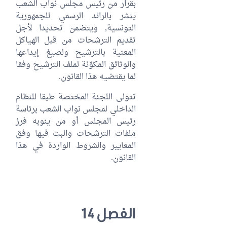
بقرار من رئيس مجلس نواب الشعب
ينشر بالرائد الرسمي للجمهورية
التونسية, ويتضمن تحديدا لأجل
تقديم الترشحات من قبل الهياكل
المعنية بالترشيح ولصيغ إيداعها
والوثائق المكوّنة لملف الترشيح وفقا
لما يقتضيه هذا القانون.
تتولى اللجنة المختصة طبقا للنظام
الداخلي لمجلس نواب الشعب برئاسة
رئيس المجلس أو من ينوبه فرز
ملفات الترشحات والبت فيها وفق
المعايير والشروط الواردة في هذا
القانون.
الفصل 14