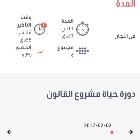
المدة
وقت
المدة
التأخير
11س
26س
في اللجان
57دق
55دق
مجموع
الحضور
40%
6
دورة حياة مشروع القانون
2017-02-02