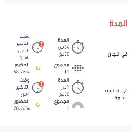
المدة
وقت
المدة
التأخير
34س
10س
في اللجان
30دق
40دق
مجموع
الحضور
68.75%
11
المدة
وقت
1س
التأخير
في الجلسة
30دق
4س
العامة
مجموع
الحضور
70.96%
1