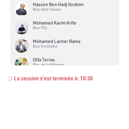
Hassen Ben Hadj Ibrahim
Bloc Qalb Tounes
Mohamed Karim Krifa
Bloc PDL
Mohamed Lazher Rama
Bloc Ennahdha
Olfa Terras
Bloc de la Réforme
La session s'est terminée à: 10:30
Yamina Zoghlami
Bloc Ennahdha
Zeineb Brahmi
Bloc Ennahdha
Fathi Ayadi
Bloc Ennahdha