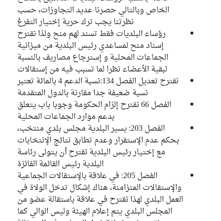
الخاص وبالتالي حصرنا عديد التجاوزات، حسب
نظرتنا يجب ترك حرية إختيار التفرغ
رؤساء البلديات فقط تسند لهم منح ولذا نقترح
إسناد منح لمساعدي رئيس البلدية من ميزانية
الجماعات المحلية و إسترجاع مصاريف بالنسبة
لبقية الأعضاء نظرا لما تسبب فيه من إستقالات
نقترح تعديل الفصل 134:نسبة الدعم 4 بالمائة تعتبر
نسبة ضعيفة جدا مقارنة بالدول المتقدمة
الفصل 66 نقترح إلزام الحكومة وجوبا باب يتعلق
بدعم موارد الجماعات المحلية
الفصل 203: يسير البلدية مجلس بلدي منتخب،
بحكم عدم الإستقرار وعدم تطابق نتائج الإنتخابات
مع إختيار رئيس البلدية نقترح أن يتولى رئاسة
البلدية رئيس القائمة الفائزة
الفصل 205: في علاقة بالإستقالات الجماعية
والإستقالات المتزامنة، هناك إشكال تدخل الولاة في
العمل البلدي لهذا نقترح في علاقة باستقالة عضو من
المجلس البلدي يتم إعلام الهيئة وليس الوالي كما