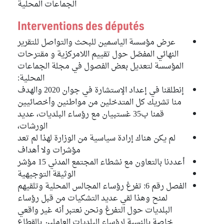
Bloc Qalb Tounes
الجماعات المحلية
Interventions des députés
Ibtihej Ben Helal
Bloc Qalb Tounes
عرض مؤسسة الياسمين للبحث والتواصل للتقرير
النهائي المفصّل حول تقييم اللامركزية و مقترحات
Khaled Qsouma
المؤسسة لتعديل بعض الفصول في مجلة الجماعات
Indépendant
المحلية:
Sayed Ferjani
إنطلقنا في إعداد الإستشارة في جوان 2020 والهدف
Bloc Ennahdha
منا تشريك كل المتدخلين من مواطنين وأخصائيين
قمنا ب35 غستبيان مع رؤساء البلديات، عديد
الورشات،
لم يكن هناك إرادة سياسية من الوزارة لهذا لم تعد
مؤشرات ولا أهداف
أعددنا بالتعاون مع نشطاء المجتمع المدني 15 مؤشر
الوثيقة التوجيهية
الفصل رقم 6: تفرغ رؤساء المجالس المحلية وتلقيهم
لمنح وهذا لقي عديد التشكيات من قبل رؤساء
البلديات حول التفرغ ونحن نعتبر أنه غير واقعي
خاصة بالنسبة لرؤساء البلديات العاملين بالقطاع