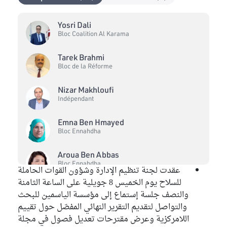
Yosri Dali
Bloc Coalition Al Karama
Tarek Brahmi
Bloc de la Réforme
Nizar Makhloufi
Indépendant
Emna Ben Hmayed
Bloc Ennahdha
Aroua Ben Abbas
Bloc Ennahdha
عقدت لجنة تنظيم الإدارة وشؤون القوات الحاملة
للسلاح يوم الخميس 8 جويلية على الساعة الثامنة
Sofien Makhloufi
والنصف جلسة إستماع إلى مؤسسة الياسمين للبحث
Bloc Démocrate
والتواصل لتقديم التقرير النهائي المفصّل حول تقييم
اللامركزية وعرض مقترحات تعديل فصول في مجلة
Amel Ouertatani