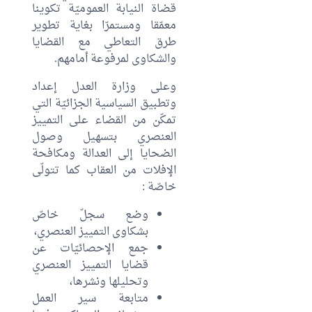
قضاة النيابة العموميّة تكوينا
معمّقا ومستمرّا بغاية تطوير
طرق التعاطي مع القضايا
والشكاوى لمرفوعة أمامهم.
وعلى وزارة العدل إعداد
وتطبيق السياسية الجزائيّة التي
تمكّن من القضاء على التمييز
العنصري بتسهيل وصول
الضحايا إلى العدالة ومكافحة
الإفلات من العقاب كما تتولّى
خاصّة :
وضع سجلّ خاصّ
بشكاوى التمييز العنصري،
جمع الإحصائيّات عن
قضايا التمييز العنصري
وتحليلها ونشرها،
متابعة سير العمل