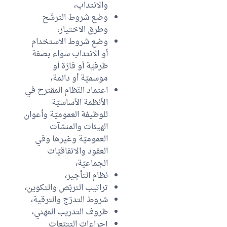
والانتداب،
وضع شروط الترشّح
وطرق الاختيار،
وضع شروط الاستخدام
أو الانتداب سواء بصفة
ظرفيّة أو قارّة أو
موسميّة أو دائمة،
اعتماد النّظام المقترح في
الأنظمة الأساسيّة
للوظيفة العموميّة وأعوان
الهيئات والمنشآت
العموميّة وغيرها وفي
العقود والاتفاقيّات
الجماعيّة،
نظام التأجير،
تراتيب التربّص والتكوين،
شروط التدرّج والترقية،
ظروف التدريب المهني،
إجراءات التتبّعات