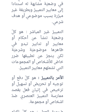
في وضعيّة مشابهة له استنادا
إلى معايير التمييز وبطريقة غير
مبرّرة بسبب موضوعي أو هدف
شرعي.
التمييز غير المباشر : هو كلّ
وضعيّة تنشأ عن أحكام أو
معايير أو تدابير تبدو في
ظاهرها موضوعيّة وشرعيّة
لكن ينجرّ عن تطبيقها ضرر
خاصّ للأشخاص أو المجموعات
التي تشملهم معايير التمييز.
الأمر بالتمييز :
هو كلّ دفع أو
توجيه أو تحريض أو تسهيل أو
ترخيص في إتيان فعل بقصد
ممارسة التمييز العنصري ضدّ
اشخاص أو مجموعة.