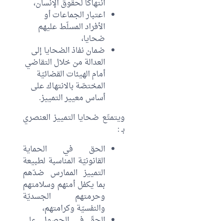
انتهاكا لحقوق الإنسان،
اعتبار الجماعات أو
الأفراد المسلّط عليهم
ضحايا،
ضمان نفاذ الضحايا إلى
العدالة من خلال التقاضي
أمام الهيئات القضائيّة
المختصّة بالانتهاك على
أساس معيير التمييز.
ويتمتّع ضحايا التمييز العنصري
بـ :
الحق في الحماية
القانونيّة المناسبة لطبيعة
التمييز الممارس ضدّهم
بما يكفل أمنهم وسلامتهم
وحرمتهم الجسديّة
والنفسيّة وكرامتهم،
الحقّ في الحصول على