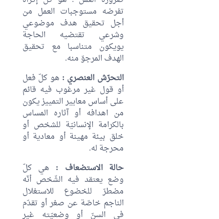
ضرورة العمل : هو كلّ إكراه
تفرضه مستوجبات العمل من
أجل تحقيق هدف موضوعي
وشرعي تقتضيه الحاجة
يويكون متناسبا مع تحقيق
الهدف المرجوّ منه.
التحرّش العنصري :
هو كلّ فعل
أو قول غير مرغوب فيه قائم
على أساس معايير التمييز يكون
من اهدافه أو آثاره المساس
بالكرامة الإنسانيّة للشخص أو
خلق بيئة مهينة أو معادية أو
محرجة له.
حالة الاستضعاف :
هي كلّ
وضع يعتقد فيه الشّخص أنّه
مضطرّ للخضوع للاستغلال
الناجم خاصّة عن صغر أو تقدّم
في السنّ أو وضعيّته غير