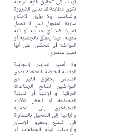
تهدف إلى تحقيق غاية شرعيّة
تكون مطابقة لقاعدتَيْ الضرورة
والتناسب. ولا تؤوّل الأحكام
سارية المفعول التي لا تحمل
تمييزا ضدّ أيّ جنسيّة أو فئة
معيّنة، فيما يتعلّق بالجنسيّة أو
المواطنة أو التجنّس، على أنها
تمييز عنصري.
ولا تُعتبر التدابير الإيجابية
الوقتية الخاصّة -المتخذة بدون
المساس بحقوق الغير من
المواطنين لصالح الجماعات
العرقيّة أو الإثنيّة أو الدينيّة
المحتاجة أو لبعض الأفراد
المحتاجين إلى الحماية
والرامية إلى التعجيل بالمساواة
في التمتّع بحقوق الإنسان
والرحيات لهذه الجماعات أو