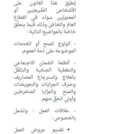
يُطبّق هذا القانون على
الأشخاص الطّبيعيّين أو
المعنويّين سواء في القطاع
العامّ والخاصّ وذلك فيما يتعلّق
خاصّة بالمواضيع التالية :
- الولوج للمنح أو الخدمات
الموضوعة على ذمة العموم،
- أنظمة الضمان الاجتماعي
والتغطية الصحّية والتكفّل
بالعلاج واسترجاع المصاريف
وصرف الجرايات والتعويضات
والمنح والمزايا المنخرطين
وأولي الحقّ منهم.
- علاقات العمل : وتشمل
بالخصوص :
تقديم عروض العمل