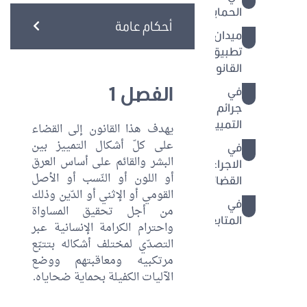
الحماية
أحكام عامة
ميدان
9 - 19
تطبيق
القانون
الفصل 1
في
20 - 26
جرائم
التمييز
يهدف هذا القانون إلى القضاء
على كلّ أشكال التمييز بين
في
27 - 31
البشر والقائم على أساس العرق
الاجراءات
أو اللون أو النّسب أو الأصل
القضائية
القومي أو الإثني أو الدّين وذلك
في
32 - 36
من أجل تحقيق المساواة
المتابعة
واحترام الكرامة الإنسانية عبر
التصدّي لمختلف أشكاله بتتبّع
مرتكبيه ومعاقبتهم ووضع
الآليات الكفيلة بحماية ضحاياه.