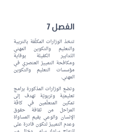
الفصل 7
تتخذ الوزارات المكلّفة بالتربية
والتعليم والتكوين المهني
التّدابير الكفيلة بوقاية
ومكافحة التمييز العنصري في
مؤسسات التعليم والتكوين
المهني.
وتضع الوزارات المذكورة برامج
تعليميّة وتربويّة تهدف إلى
تمكين المتعلّمين في كافّة
المراحل من ثقافة حقوق
الإنسان والوعي بقيم المساواة
وعدم التمييز لتكون قادرة على
انتهاج سلوك سلمي وخال من