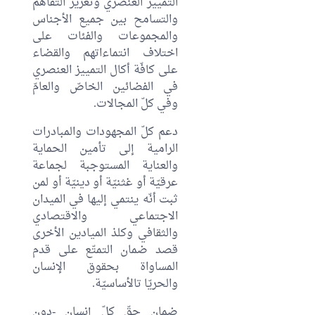
التّمييز العنصري وتعزيز التفاهم
والتسامح بين جميع الأجناس
والمجموعات والفئات على
اختلاف انتماءاتهم والقضاء
على كافّة أكال التمييز العنصري
في الفضائين الخاصّ والعامّ
وفي كلّ المجالات.
دعم كلّ المجهودات والمبادرات
الرامية إلى تأمين الحماية
والعناية المستوجبة لجماعة
عرقيّة أو غثنيّة أو دينيّة أو لمن
ثبت أنّه ينتمي إليها في الميدان
الاجتماعي والاقتصادي
والثقافي وكلذ الميادين الأخرى
قصد ضمان التمتّع على قدم
المساواة بحقوق الإنسان
والحريّا تالأساسيّة.
ضمان حقّ كلّ إنسان -دون