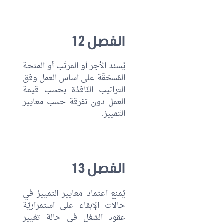
الفصل 12
يُسند الأجر أو المرتّب أو المنحة
المُسحَقّة على اساس العمل وفق
التراتيب النّافذة بحسب قيمة
العمل دون تفرقة حسب معايير
التّمييز.
الفصل 13
يُمنع اعتماد معايير التمييز في
حالات الإبقاء على استمراريّة
عقود الشغل في حالة تغيير