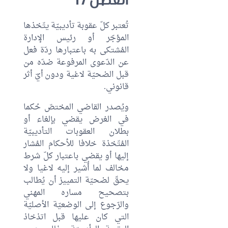
تُعتبر كلّ عقوبة تأديبيّة يتّخذها
المؤجّر أو رئيس الإدارة
المُشتكى به باعتبارها ردّة فعل
عن الدّعوى المرفوعة ضدّه من
قبل الضحيّة لاغية ودون أيّ أثر
قانوني.
ويُصدر القاضي المختصّ حُكما
في الغرض يقضي بإلغاء أو
بطلان العقوبات التأديبيّة
المُتّخذة خلافا للأحكام المُشار
إليها أو يقضي باعتبار كلّ شرط
مخالف لما أُشير إليه لاغيا ولا
يحقّ لضحيّة التمييز أن يُطالب
بتصحيح مساره المهني
والرّجوع إلى الوضعيّة الأصليّة
التي كان عليها قبل اتذخاذ