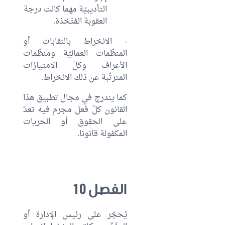
التأديبيّة مهما كانت درجة
العقوبة المُتّخذة.
- الانخراط بالنقابات أو
المنظّمات العماليّة ومنظّمات
الأعراف وكلّ الامتيازات
المترتّبة عن ذلك الانخراط.
كما يندرج في مجال تطبيق هذا
القانون كلّ فعل مجرم فيه تعدّ
على الحقوق أو الحريات
المكفولة قانونا.
الفصل 10
يُحجّر على رئيس الإدارة أو