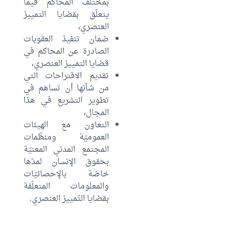
بمختلف المحاكم فيما
يتعلّق بقضايا التمييز
العنصري،
ضمان تنفيذ العقوبات
الصادرة عن المحاكم في
قضايا التمييز العنصري،
تقديم الاقتراحات التي
من شأنها أن تساهم في
تطوير التشريع في هذا
المجال،
التعاون مع الهيئات
العموميّة ومنظّمات
المجتمع المدني المعنيّة
بحقوق الإنسان لمدّها
خاصّة بالإحصائيّات
والمعلومات المتعلّقة
بقضايا التّمييز العنصري.