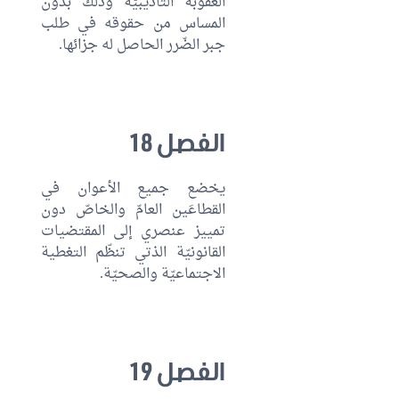
العقوبة التأديبيّة وذلك بدون
المساس من حقوقه في طلب
جبر الضّرر الحاصل له جزائها.
الفصل 18
يخضع جميع الأعوان في
القطاعَين العامّ والخاصّ دون
تمييز عنصري إلى المقتضيات
القانونيّة الذتي تنظّم التغطية
الاجتماعيّة والصحيّة.
الفصل 19