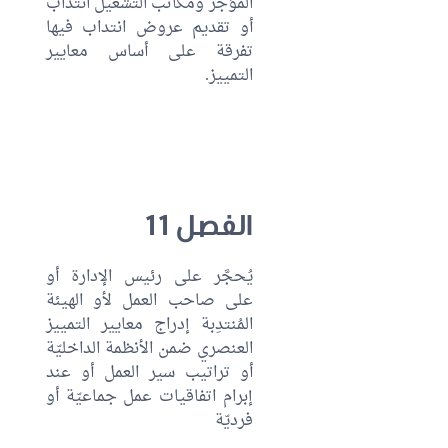
المؤَجِّر ومكاتب التشغيل انتداب
أو تقديم عروض انتداب فيها
تفرقة على أساس معايير
التمييز.
الفصل 11
يُحجَّر على رئيس الإدارة أو
على صاحب العمل لأو الهيئة
المُنتدِبة إدراج معايير التمييز
العنصري ضمن الأنظمة الداخليّة
أو تراتيب سير العمل أو عند
إبرام اتفاقيات عمل جماعيّة أو
فرديّة