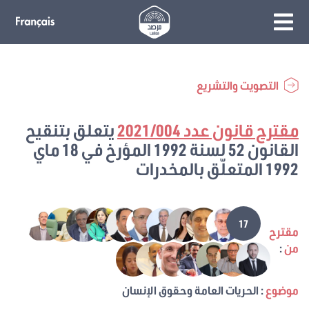
التصويت والتشريع
مقترح قانون عدد 2021/004
يتعلق بتنقيح
القانون 52 لسنة 1992 المؤرخ في 18 ماي
1992 المتعلّق بالمخدرات
17
مقترح
من
:
موضوع
: الحريات العامة وحقوق الإنسان