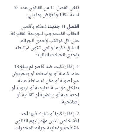
يُلغى الفصل 11 من القانون عدد 52
لسنة 1992 ويُعوّض بما يلي:
الفصل 11 جديد:
يُحكم بأقصى
العقاب المُستوجب للجريمة المُقترفة
على كل مُرتكب لإحدى الجرائم
السابق ذكرها والتي تكون مُرتبطة
بإحدى الحالات التالية:
1- إذا ارتكبت ضد قاصر لم يبلغ 18
عاما كاملة أو بواسطته أو بتحريض
من أصوله أو ممّن له سلطة عليه
بداخل مؤسسة تعليمية أو تربوية أو
اجتماعية أو رياضية أو ثقافية أو
إصلاحية.
2- إذا ارتكبها أو شارك فيها أحد
الأشخاص الذين مهّد إليهم القانون
مُكافحة ومُعاينة جرائم المخدرات