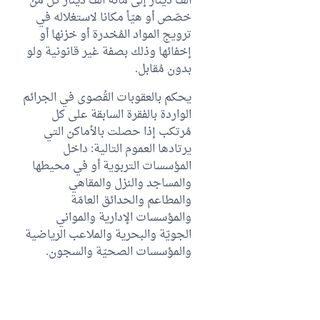
ألف دينار إلى مائة ألف دينار كلّ من
خصّص أو هيّأ مكانا لاستغلاله في
ترويج المواد المُخدرة أو خزنها أو
إخفائها وذلك بصفة غير قانونية ولو
بدون مُقابل.
يحكم بالعقوبات القُصوى في الجرائم
الواردة بالفقرة السابقة على كل
مُرتكب إذا حصلت بالأماكن التي
يرتادها العموم التالية: داخل
المؤسسات التربوية أو في محيطها
والمساجد والنزل والمقاهي
والمطاعم والحدائق العامّة
والمؤسسات الإدارية والمواني
الجويّة والبحرية والملاعب الرياضية
والمؤسسات الصحيّة والسجون.