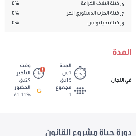
كتلة ائتلاف الكرامة
0%
6.
كتلة الحزب الدستوري الحر
0%
7.
كتلة تحيا تونس
0%
8.
المدة
المدة
وقت
1س
التأخير
في اللجان
15دق
29دق
مجموع
الحضور
61.11%
1
دورة حياة مشروع القانون