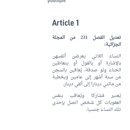
publique
Article 1
تعديل الفصل 231 من المجلة
الجزائية:
النساء اللاتي يعرضن أنفسهن
بالإشارة أو بالقول أو يتعاطين
الخناء ولو صدفة، يُعاقبن بالسجن
من ستة أشهر إلى عامين وبخطية
من مائتي دينارا إلى ألفي دينار.
يُعتبر مُشاركا ويُعاقب بنفس
العقوبات كل شخص اتصل بإحدى
تلك النساء جنسيا.