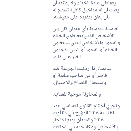
يتعاطى عادة الخناء ولا يمكنه أن
يثبت أن له مداخيل كافية تسمح له
بأن ينفق بمفرده على معيشته،
خامسا: يتوسط بأي عنوان كان بين
الأشخاص الذين يتعاطون الخناء
والفجور والأشخاص الذين يستغلون
الخناء أو الفجور أو الذين يؤجرون
الغير على ذلك.
سادسا: إذا ارتكبت الجريمة ضد
قاصر أو من صاحب سلطة أو
باستعمال الخداع والاحتيال.
والمحاولة موجبة للعقاب.
وتجري أحكام القانون الاساسي عدد
61 لسنة 2016 المؤرخ في 03 أوت
2016 والمتعلّق بمنع الاتجار
بالأشخاص ومكافحته في الحالات