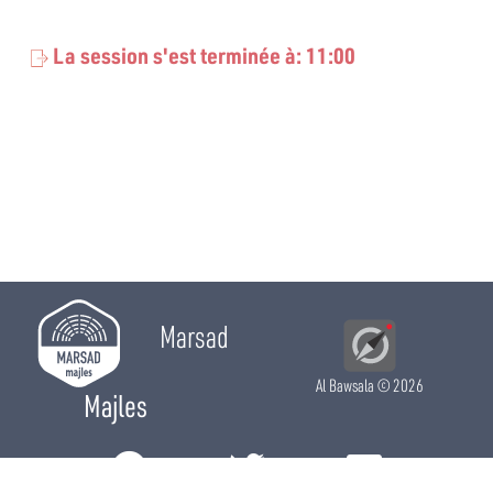
La session s'est terminée à: 11:00
Marsad
Al Bawsala
© 2026
Majles