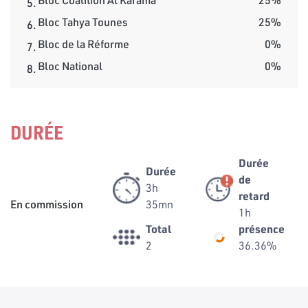
5.
Bloc Tahya Tounes
25%
6.
Bloc de la Réforme
0%
7.
Bloc National
0%
8.
DURÉE
Durée
Durée
de
3h
retard
En commission
35mn
1h
Total
présence
2
36.36%