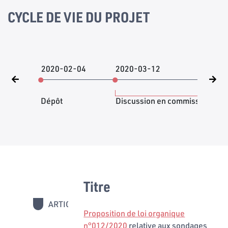
CYCLE DE VIE DU PROJET
2020-02-04
2020-03-12
202
Dépôt
Discussion en commission
Titre
ARTICLES
1 - 21
Proposition de loi organique
n°012/2020
relative aux sondages