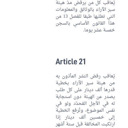
يُعاقب كل من يرفض مدّ هيئة
سبر الآراء بالوثائق والمعلومات
التي تطلبها طبقا للفصل 13 من
هذا القانون الأساسي بالسجن
خمسة عشر يوما.
Article 21
يُعاقب رفض النشر المأذون به
من هيئة سبر الآراء بخطية
قدرها ألف دينار على كل طلب
يصدر عن الهيئة دون استجابة
له في الأجل المُحدّد ولو في
نفس الموضوع، وتُرفع الخطية
إلى خمسين ألف دينار إذا
ارتكبت المخالفة قبل ستة أشهر