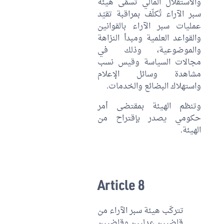
والاستقلال المالي تُسمّى هيئة
سبر الآراء تُكلّف بمراقبة تقيّد
عمليات سبر الآراء بالقوانين
والقواعد العلمية ومبدأ النزاهة
والموضوعية، وذلك في
مجالات السياسة وقيس نسب
مشاهدة وسائل الإعلام
واستهلاك البضائع والخدمات.
وتنظم الهيئة بمقتضى أمر
حكومي يصدر بإقتراح من
الهيئة.
Article 8
تتركّب هيئة سبر الآراء من
قاضيين عدليين وقاضيين