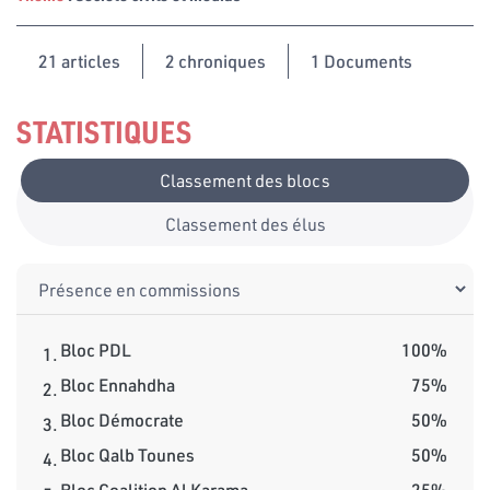
21
articles
2 chroniques
1 Documents
STATISTIQUES
Classement des blocs
Classement des élus
Bloc PDL
100%
1.
Bloc Ennahdha
75%
2.
Bloc Démocrate
50%
3.
Bloc Qalb Tounes
50%
4.
Bloc Coalition Al Karama
25%