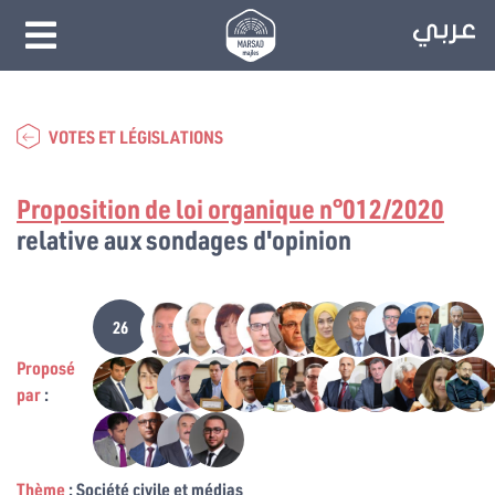
VOTES ET LÉGISLATIONS
Proposition de loi organique n°012/2020
relative aux sondages d'opinion
26
Proposé
par
:
Thème
: Société civile et médias