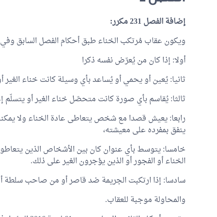
إضافة الفصل 231 مكرر:
ويكون عقاب مُرتكب الخناء طبق أحكام الفصل السابق وفي ال
أولا: إذا كان من يُعرّض نفسه ذكرا
ثانيا: يُعين أو يحمي أو يُساعد بأي وسيلة كانت خناء الغير
ثالثا: يُقاسم بأي صورة كانت متحصّل خناء الغير أو يتسلّ
رابعا: يعيش قصدا مع شخص يتعاطى عادة الخناء ولا يمكنه 
ينفق بمفرده على معيشته،
خامسا: يتوسط بأي عنوان كان بين الأشخاص الذين يتعاطون
الخناء أو الفجور أو الذين يؤجرون الغير على ذلك.
سادسا: إذا ارتكبت الجريمة ضد قاصر أو من صاحب سلطة أو 
والمحاولة موجبة للعقاب.