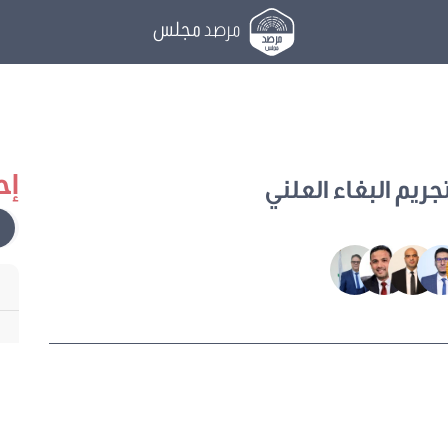
مرصد
مجلس
إح
جريم البغاء العلني