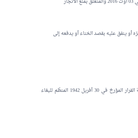
وتجري أحكام القانون الاساسي عدد 61 لسنة 2016 المؤرخ في 03 أوت 2016 والمتعلّق بمنع الاتجار
 أو ينفق عليه بقصد الخناء أو يدفعه إلى
تُلغى كل النصوص والأحكام المُخالفة لهذا القانون وبخاصّة القرار المؤرخ في 30 أفريل 1942 المنظّم للبغاء