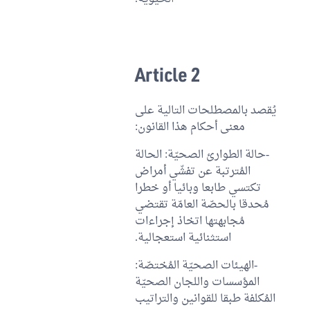
Article 2
يُقصد بالمصطلحات التالية على
معنى أحكام هذا القانون:
-حالة الطوارئ الصحيّة: الحالة
المُترتبة عن تفشّي أمراض
تكتسي طابعا وبائيا أو خطرا
مُحدقا بالحصّة العامّة تقتضي
مُجابهتها اتخاذ إجراءات
استثنائية استعجالية.
-الهيئات الصحيّة المُختصّة:
المؤسسات واللجان الصحيّة
المُكلفة طبقا للقوانين والتراتيب