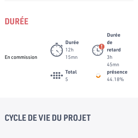
DURÉE
Durée
Durée
de
12h
retard
En commission
15mn
3h
45mn
Total
présence
5
44.18%
CYCLE DE VIE DU PROJET