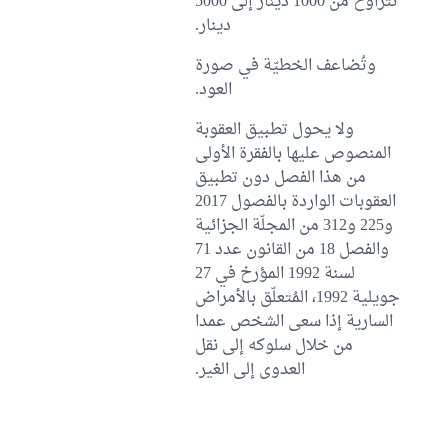
تتراوح من 1000 دينار إلى 5000
دينار.
وتُضاعف الخطيّة في صورة
العود.
ولا يحول تطبيق العقوبة
المنصوص عليها بالفقرة الأولى
من هذا الفصل دون تطبيق
العقوبات الواردة بالفصول 2017
و225 و312 من المجلّة الجزائية
والفصل 18 من القانون عدد 71
لسنة 1992 المؤرخ في 27
جويلية 1992، المُتعلّق بالأمراض
السارية إذا سعى الشخص عمدا
من خلال سلوكه إلى نقل
العدوى إلى الغير.