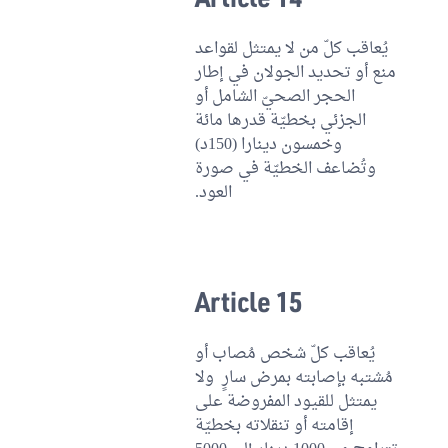
يُعاقب كلّ من لا يمتثل لقواعد
منع أو تحديد الجولان في إطار
الحجر الصحيّ الشامل أو
الجزئي بخطيّة قدرها مائة
وخمسون دينارا (150د)
وتُضاعف الخطيّة في صورة
العود.
Article 15
يُعاقب كلّ شخص مُصاب أو
مُشتبه بإصابته بمرض سارٍ ولا
يمتثل للقيود المفروضة على
إقامته أو تنقلاته بخطيّة