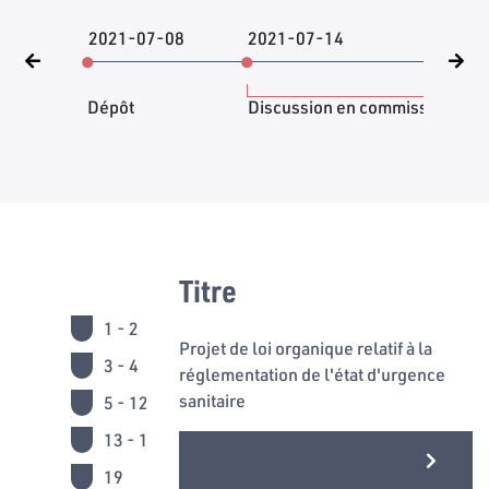
2021-07-08
2021-07-14
202
Dépôt
Discussion en commission
Titre
1 - 2
Projet de loi organique relatif à la
3 - 4
réglementation de l'état d'urgence
sanitaire
5 - 12
13 - 18
19