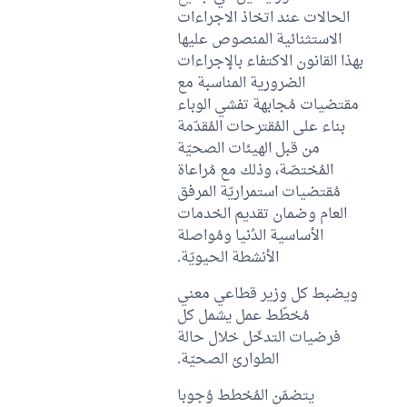
الحالات عند اتخاذ الاجراءات
الاستثنائية المنصوص عليها
بهذا القانون الاكتفاء بالإجراءات
الضرورية المناسبة مع
مقتضيات مُجابهة تفشي الوباء
بناء على المُقترحات المُقدّمة
من قبل الهيئات الصحيّة
المُختصّة، وذلك مع مُراعاة
مُقتضيات استمراريّة المرفق
العام وضمان تقديم الخدمات
الأساسية الدُنيا ومُواصلة
الأنشطة الحيويّة.
ويضبط كل وزير قطاعي معني
مُخطّط عمل يشمل كل
فرضيات التدخّل خلال حالة
الطوارئ الصحيّة.
يتضمّن المُخطط وُجوبا