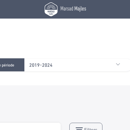
Marsad
Majles
2019-2024
e période
Filters