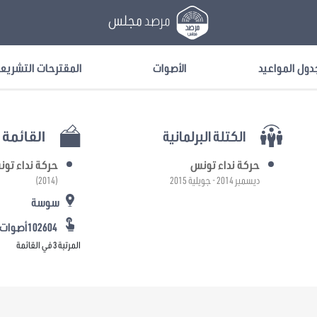
مرصد
مجلس
دول المواعيد
الأصوات
المقترحات التشريع
الكتلة البرلمانية
القائمة ا
حركة نداء تونس
حركة نداء تو
ديسمبر 2014 - جويلية 2015
(2014)
سوسة
102604أصوات
المرتبة 3 في القائمة