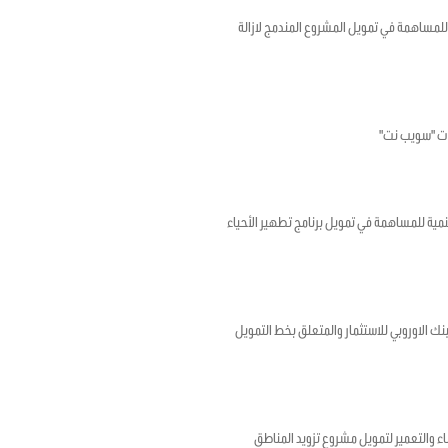
سية والبنك الاوروبي للاستثمار للمساهمة في تمويل المشروع المندمج لازالة
فات "سويب نت"
ونسية و الوكالة الفرنسية للتنمية للمساهمة في تمويل برنامج تطهير الأحياء
ر 2013 بين حكومة الجمهورية التونسية والبنك الاوروبي للاستثمار والمتعلق بخط التمويل
رية التونسية والبنك الدولي للإنشاء والتعمير لتمويل مشروع تزويد المناطق