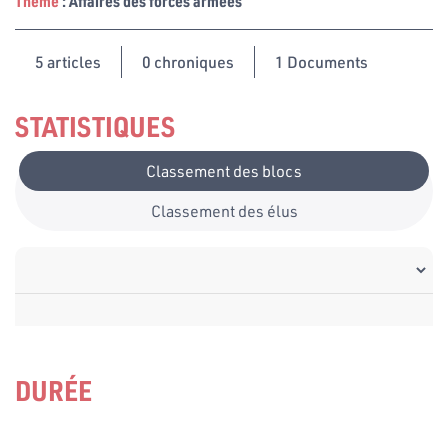
Thème
: Affaires des forces armées
5
articles
0 chroniques
1 Documents
STATISTIQUES
Classement des blocs
Classement des élus
DURÉE