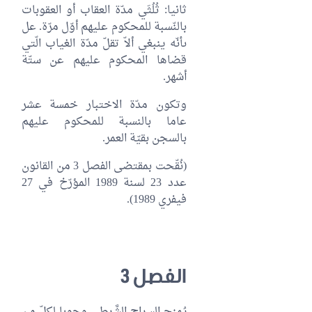
ثانيا: ثُلُثَي مدّة العقاب أو العقوبات
بالنّسبة للمحكوم عليهم أوّل مرّة. عل
ىأنّه ينبغي ألاّ تقلّ مدّة الغياب الّتي
قضاها المحكوم عليهم عن ستّة
أشهر.
وتكون مدّة الاختبار خمسة عشر
عاما بالنسبة للمحكوم عليهم
بالسجن بقيّة العمر.
(نُقّحت بمقتضى الفصل 3 من القانون
عدد 23 لسنة 1989 المؤرّخ في 27
فيفري 1989).
الفصل 3