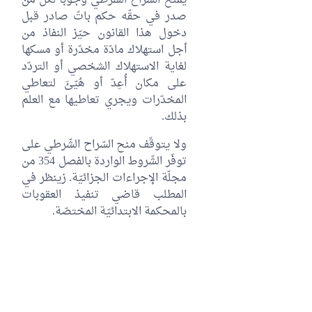
يُمنح السراح الشَّرطي وجوبا لكلّ من
صدر في حقّه حكم باتّ صادر قبل
دخول هذا القانون حيّز النفاذ من
أجل استهلاك مادّة مخدّرة أو مسكها
لغاية الاستهلاك الشخصي أو التردّد
على مكان أُعِدّ أو هُيّئَ لتعاطي
المخدّرات ويجري تعاطيها مع العلم
بذلك.
ولا يتوقّف منح السّراح الشّرطي على
توفّر الشّروط الواردة بالفصل 354 من
مجلّة الإجراءات الجزائيّة. زينظر في
المطلب قاضي تنفيذ العقوبات
بالمحكمة الابتدائيّة المختصّة.