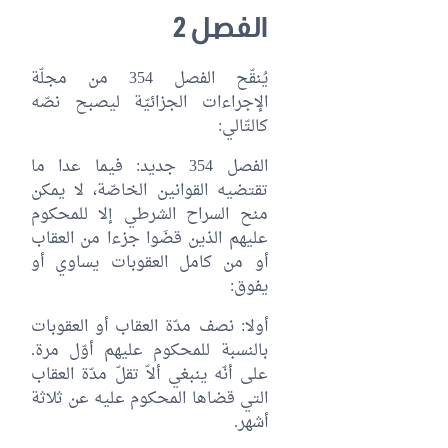
الفصل 2
يُنقّح الفصل 354 من مجلّة
الإجراءات الجزائيّة ليصبح نصّه
كالتّالي:
الفصل 354 جديد: فيما عدا ما
تقتضيه القوانين الخاصّة، لا يمكن
منح السراح الشرطي إلا للمحكوم
عليهم الذين قضَوا جزءا من العقاب
أو من كامل العقوبات يساوي أو
يفوق:
أولا: نصف مدّة العقاب أو العقوبات
بالنسبة للمحكوم عليهم أوّل مرة.
على أنّه ينبغي ألاّ تقلّ مدّة العقاب
التي قضاها المحكوم عليه عن ثلاثة
أشهر.