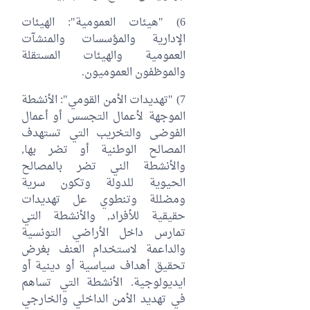
6) "هيئات العمومية": الهيئات
الإدارية والمؤسسات والمنشآت
العمومية والهيئات المستقلة
والموظفون العموميون.
7) "تهديدات الأمن القومي": الأنشطة
الموجهة لأعمال التجسس أو أعمال
الفوضى والتخريب التي تستهدف
المصالح الوطنية أو تضر بها,
والأنشطة الني تضر بالمصالح
الحيوية للدولة وتكون سرية
ومضللة وتنطوي عل تهديدات
حقيقية للأفراد, والأنشطة التي
تمارس داخل الأراضي التونسية
والداعمة لاستخدام العنف بغرض
تحقيق أهداف سياسية أو دينية أو
ايديولوجية. الأنشطة التي تساهم
في تهديد الأمن الداخلي والخارجي