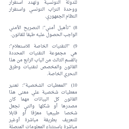
للدولة التونسية وتهدد استقرار
ووحدة التراب التونسي واستقرار
النظام الجمهوري.
8) "تأهيل أمني": التصريح الأمني
الواجب الحصول عليه طبقا للقانون.
9) "التقنيات الخاصة للاستعلام":
هي مجموعة التقنيات المحددة
بالقسم الثالث من الباب الرابع من هذا
القانون والمخصص لتقنيات وطرق
التحري الخاصة.
10) "المعطيات الشخصية": تعتبر
معطيات شخصية علي معنى هذا
القانون كل البيانات مهما كان
مصدرها أو شكلها والتي تجعل
شخصا طبيعيا معرّفا أو قابلا
للتعريف بطريقة مباشرة أوغير
مباشرة باستثناء المعلومات المتصلة