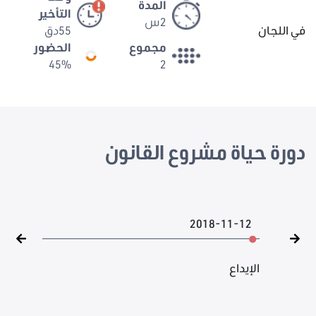
المدة
التأخير
2س
في اللجان
55دق
مجموع
الحضور
45%
2
دورة حياة مشروع القانون
2018-11-12
الإيداع