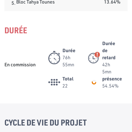
Bloc Tahya Tounes
13.64%
5.
DURÉE
Durée
Durée
de
76h
retard
En commission
55mn
42h
5mn
Total
présence
22
54.54%
CYCLE DE VIE DU PROJET