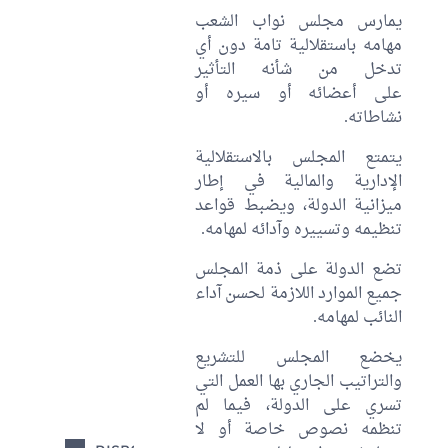
Du Budget
يمارس مجلس نواب الشعب
De
مهامه باستقلالية تامة دون أي
L'Assemblée
تدخل من شأنه التأثير
على أعضائه أو سيره أو
Exécution
نشاطاته.
Du Budget
De
يتمتع المجلس بالاستقلالية
L'Assemblée
الإدارية والمالية في إطار
ميزانية الدولة، ويضبط قواعد
Gestion
تنظيمه وتسييره وآدائه لمهامه.
Des
Immeubles
تضع الدولة على ذمة المجلس
Et Des
جميع الموارد اللازمة لحسن آداء
Biens
النائب لمهامه.
Meubles
يخضع المجلس للتشريع
Du Contrôle
والتراتيب الجاري بها العمل التي
Et De
تسري على الدولة، فيما لم
L'évaluation
تنظمه نصوص خاصة أو لا