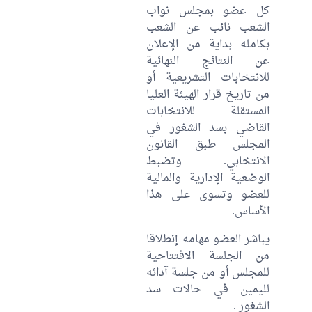
كل عضو بمجلس نواب
الشعب نائب عن الشعب
بكامله بداية من الإعلان
عن النتائج النهائية
للانتخابات التشريعية أو
من تاريخ قرار الهيئة العليا
المستقلة للانتخابات
القاضي بسد الشغور في
المجلس طبق القانون
الانتخابي. وتضبط
الوضعية الإدارية والمالية
للعضو وتسوى على هذا
الأساس.
يباشر العضو مهامه إنطلاقا
من الجلسة الافتتاحية
للمجلس أو من جلسة آدائه
لليمين في حالات سد
الشغور .