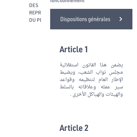
fonctionnement
DES
REPRÉSENTANTS
Dispositions générales
DU PEUPLE
Organes De
L'Assemblée
Et Leurs
Article 1
Fonctions
Droits Et
يضمن هذا القانون استقلالية
Obligations
مجلس نواب الشعب، ويضبط
Du Député
الإطار العام لتنظيمه وقواعد
سير عمله وعلاقاته بالسلط
L'administration
والهيئات والهياكل الأخرى .
Parlementaire
L'organisation
Financière
Préparation
Article 2
Et
Approbation