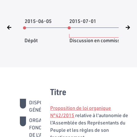
2015-06-05
2015-07-01
202
Dépôt
Discussion en commission
Titre
DISPOSITIONS
1 - 2
Proposition de loi organique
GÉNÉRALES
N°42/2015
relative à l'autonomie de
ORGANISATION ET
3 - 30
l'Assemblée des Représentants du
FONCTIONNEMENT
Peuple et les règles de son
DE L'ASSEMBLÉE