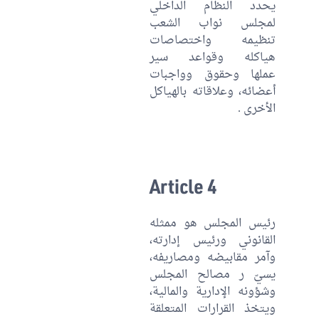
يحدد النظام الداخلي
لمجلس نواب الشعب
تنظيمه واختصاصات
هياكله وقواعد سير
عملها وحقوق وواجبات
أعضائه، وعلاقاته بالهياكل
الأخرى .
Article 4
رئيس المجلس هو ممثله
القانوني ورئيس إدارته،
وآمر مقابيضه ومصاريفه،
يسيّ ر مصالح المجلس
وشؤونه الإدارية والمالية،
ويتخذ القرارات المتعلقة