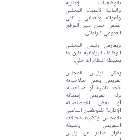
بالوضعيات الإدارية
والمالية لأعضاء المجلس
وأعوانه والتدابي ر التي
تضمن حسن سير المرفق
العمومي البرلماني.
ويمارس رئيس المجلس
الوظائف البرلمانية طبق ما
يضبطه النظام الداخلي.
يمكن لرئيس المجلس
تفويض بعض صلاحياته
لأحد نائبيه أو مساعديه.
وله تفويض إمضائه
أو بعض اختصاصاته
الإدارية للموظفين السامين
بالمجلس. وتضبط مجالات
التفويض وصيغه
بقرار صادر عن رئيس