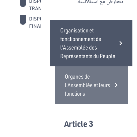
يتعارض مع استقلاليته.
DISPOSITIONS
31 - 34
TRANSITOIRES
DISPOSITIONS
35
FINALES
Organisation et
fonctionnement de
l'Assemblée des
Représentants du Peuple
Organes de
l'Assemblée et leurs
fonctions
Article 3