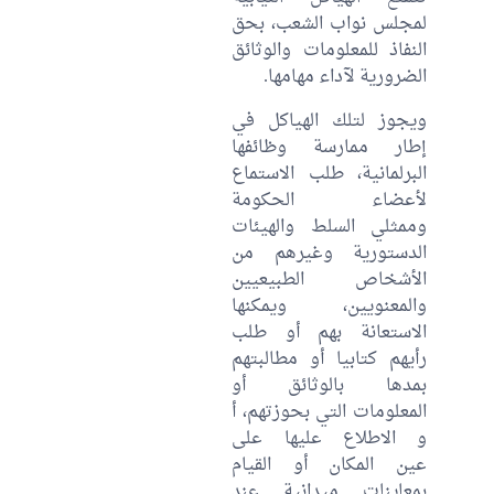
لمجلس نواب الشعب، بحق
النفاذ للمعلومات والوثائق
الضرورية لآداء مهامها.
ويجوز لتلك الهياكل في
إطار ممارسة وظائفها
البرلمانية، طلب الاستماع
لأعضاء الحكومة
وممثلي السلط والهيئات
الدستورية وغيرهم من
الأشخاص الطبيعيين
والمعنويين، ويمكنها
الاستعانة بهم أو طلب
رأيهم كتابيا أو مطالبتهم
بمدها بالوثائق أو
المعلومات التي بحوزتهم، أ
و الاطلاع عليها على
عين المكان أو القيام
بمعاينات ميدانية عند