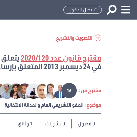
تسجيل الدخول
التصويت والتشريع
مقترح قانون عدد 2020/120
في 24 ديسمبر 2013 المتعلق بإرساء العدالة الانتقالية وتنظيمها
مقترح من
:
16
موضوع
: العفو التشريعي العام والعدالة الانتقالية
0
فصول
0 نشريات
1 وثائق