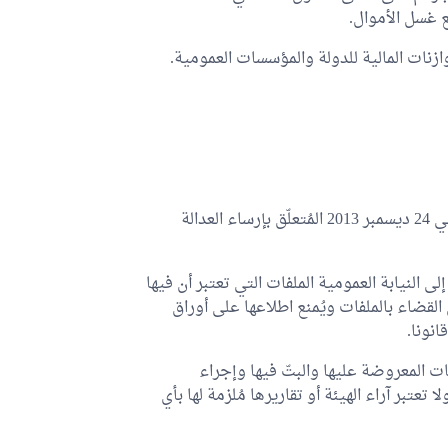
زنات المالية للدولة والمؤسسات العمومية.
تُلغى أحكام الفصل 42 من القانون الأساسي عدد 53 المؤرخ في 24 ديسمبر 2013 المُتعلّق بإرساء العدالة
إلى النيابة العمومية الملفات التي تعتبر أن فيها
القضاء بالملفات ويُمنع اطلاعها على أوراق
انونا.
ات المعروضة عليها والبتّ فيها وإجراء
عتبر آراء الهيئة أو تقاريرها مُلزمة لها بأي