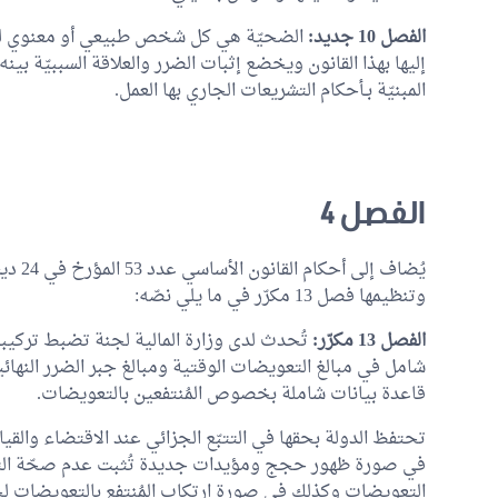
الفصل 10 جديد:
الضحيّة هي كل شخص طبيعي أو معنوي لحقه 
إليها بهذا القانون ويخضع إثبات الضرر والعلاقة السببيّة بينه 
المبنيّة بـأحكام التشريعات الجاري بها العمل.
الفصل 4
وتنظيمها فصل 13 مكرّر في ما يلي نصّه:
الفصل 13 مكرّر:
تُحدث لدى وزارة المالية لجنة تضبط تركيبت
شامل في مبالغ التعويضات الوقتية ومبالغ جبر الضرر النهائية
قاعدة بيانات شاملة بخصوص المُنتفعين بالتعويضات.
تحتفظ الدولة بحقها في التتبّع الجزائي عند الاقتضاء وال
في صورة ظهور حجج ومؤيدات جديدة تُثبت عدم صحّة التصريح