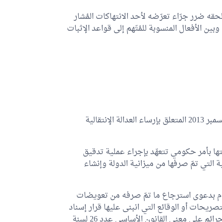
ضرر جرّاء تعرّضه لأحد الانتهاكات المُشار
وبين الأفعال المنسوبة للمُتّهم إلى قواعد الإثبات
يُضاف إلى أحكام القانون الأساسي عدد 53 المؤرخ في 24 ديسمبر 2013 المتعلق بإرساء العدالة الإنتقالية
ها بأمر حكومي تتعهّد بإجراء عملية تدقيق
 التي تمّ صرفها من ميزانية الدولة وإنشاء
قيام بدعوى استرجاع ما تمّ صرفه من تعويضات
ات أو الوقائع التي انبنى عليها قرار إسناد
التعويضات وكذلك في صورة ارتكاب المُنتفع بالتعويضات لجرائم على معنى القانون الأساسي عدد 26 لسنة