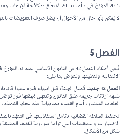
2015 المؤرّخ في 7 أوت 2015 المُتعلّق بمكافحة الإرهاب ومنع غسل الأموال.
لا يُمكن بأي حال من الأحوال أن يضرّ صرف التعويضات بالتوا
الفصل 5
الانتقالية وتنظيمها ويُعوّض بما يلي:
الفصل 42 جديد:
تُحيل الهيئة، قبل انتهاء فترة عملها قانونا، 
شبهة ارتكاب جريمة طبق القانون وتنتهي مُهمّتها فور توصّل 
الملفات المنشورة أمام القضاء بعد نهاية مدّة عملها المُحدّدة ق
تحتفظ السلطة القضائية بكامل استقلاليتها في التعهّد بالملف
الاختبارات والتحقيقات التي تراها ضرورية لكشف الحقيقة ولا ت
شكل من الأشكال.