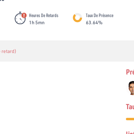
Heures De Retards
Taux De Présence
1h 5mn
63.64%
e retard)
Pr
Ta
li