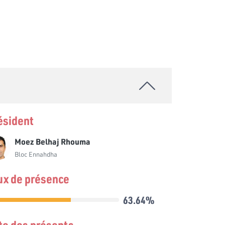
ésident
Moez Belhaj Rhouma
Bloc Ennahdha
ux de présence
63.64%
ste des présents