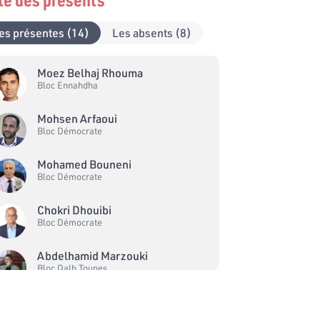
es présentes (14)
Les absents (8)
Moez Belhaj Rhouma
Bloc Ennahdha
Mohsen Arfaoui
Bloc Démocrate
Mohamed Bouneni
Bloc Démocrate
Chokri Dhouibi
Bloc Démocrate
Abdelhamid Marzouki
Bloc Qalb Tounes
Mohamed Saleh Ltifi
Bloc Qalb Tounes