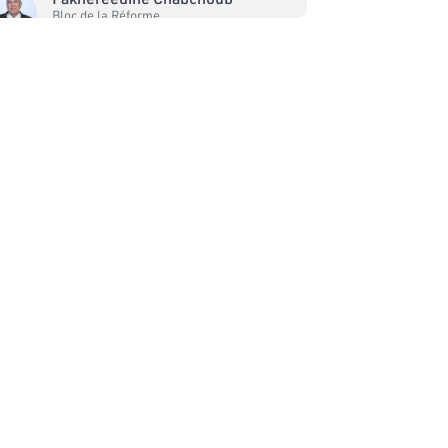
Bloc de la Réforme
Mohamed Saleh Ltifi
Bloc Qalb Tounes
Faker Chouikhi
Bloc National
Halima Hammami
Bloc Coalition Al Karama
Fathi Belgacem
Bloc Ennahdha
Noussaiba Ben Ali
Bloc Ennahdha
Mohamed Zrig
Bloc Ennahdha
Salma Maalej