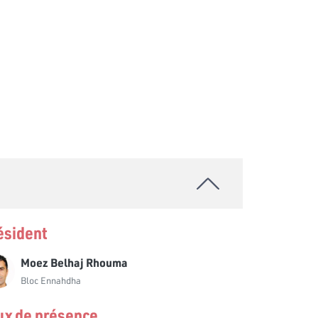
ésident
Moez Belhaj Rhouma
Bloc Ennahdha
ux de présence