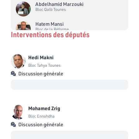
Abdelhamid Marzouki
Bloc Qalb Tounes
Hatem Mansi
Bloc de la Réforme
Interventions des députés
Mohamed Saleh Ltifi
Bloc Qalb Tounes
Hedi Makni
Halima Hammami
Bloc Tahya Tounes
Bloc Coalition Al Karama
Discussion générale
Noussaiba Ben Ali
Bloc Ennahdha
Mohamed Zrig
Mohamed Zrig
Bloc Ennahdha
Bloc Ennahdha
Salma Maalej
Discussion générale
Bloc Démocrate