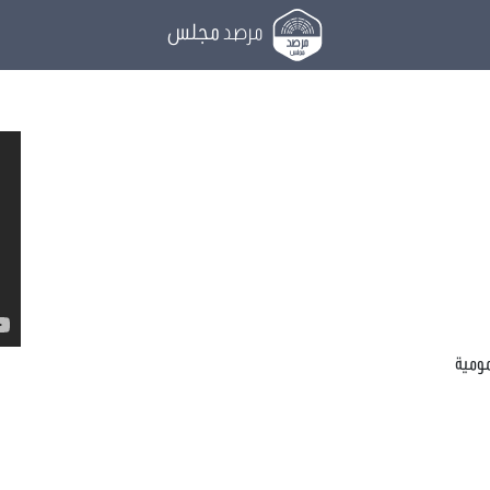
مرصد
مجلس
مومية