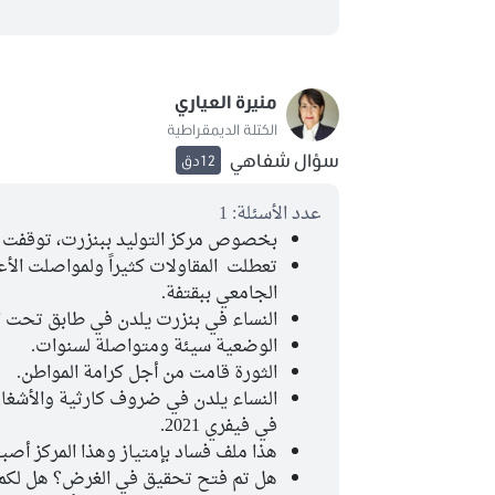
منيرة العياري
الكتلة الديمقراطية
سؤال شفاهي
12دق
عدد الأسئلة: 1
بخصوص مركز التوليد ببنزرت، توقفت ف
تعطلت المقاولات كثيراً ولمواصلت الأع
الجامعي ببقتفة.
النساء في بنزرت يلدن في طابق تحت ا
الوضعية سيئة ومتواصلة لسنوات.
الثورة قامت من أجل كرامة المواطن.
النساء يلدن في ضروف كارثية والأشغال
في فيفري 2021.
هذا ملف فساد بإمتياز وهذا المركز أصبح
هل تم فتح تحقيق في الغرض؟ هل لكم 