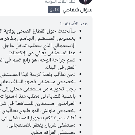
كتلة ائتلاف الكرامة
سؤال شفاهي
13دق
عدد الأسئلة: 1
سأتحدث حول القطاع الصحي بولاية الم
بخصوص المستشفى الجامعي بطاهر سفر 
الإستعجالي الذي يتطلب تدخل عاجل.
هذا المستشفى يعاني من الإكتظاظ.
قسم جراحة الوجه، هو رابع قسم في الج
الغش في البناء.
نحن نطالب بلفتة كريمة لهذا المستشفى.
بخصوص مستشفى قصور الساف يعاني من 
يجب تحويله من مستشفى محلي إلى 
بالنسبة للشابة، لي مطلب منذ 4 سنوات بتحسين قسم استعجالي.
المواطنون مستعدون للمساهمة في شرا
بخصوص ملولش، المواطنون يطالبون ب
أطالب سيادتكم بتجهيز المستشفى في
مستشفى شربان يفتقر للاستعجالي.
مستشفى القرافع مغلق.