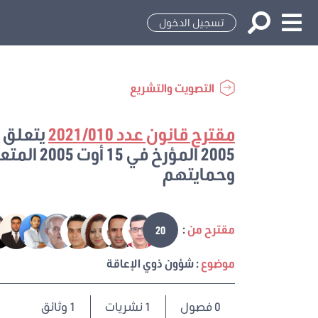
تسجيل الدخول
التصويت والتشريع
مقترح قانون عدد 2021/010
2005 المؤ
وحمايتهم
مقترح من
:
20
موضوع
: شؤون ذوي الإعاقة
0
فصول
1 نشريات
1 وثائق