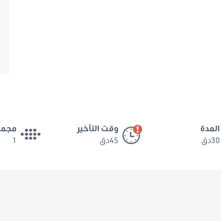
المدة
وقت التأخير
مجمو
30دق
45دق
1