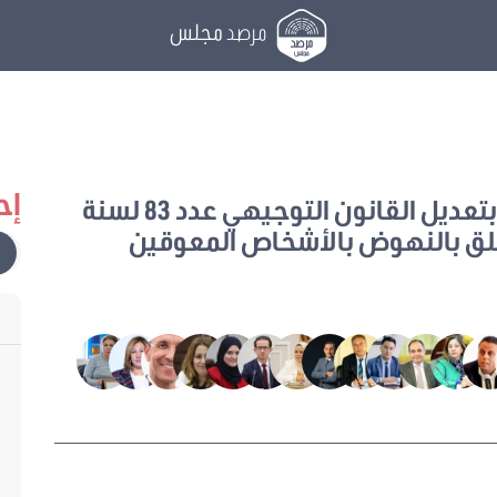
مرصد
مجلس
إح
يتعلق بتعديل القانون التوجيهي عدد 83 لسنة
رخ في 15 أوت 2005 المتعلق بالنهوض بالأشخاص المعوقين