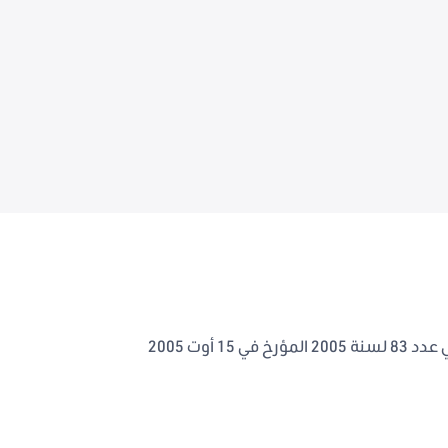
يتعلق بتعديل القانون التوجيهي عدد 83 لسنة 2005 المؤرخ في 15 أوت 2005