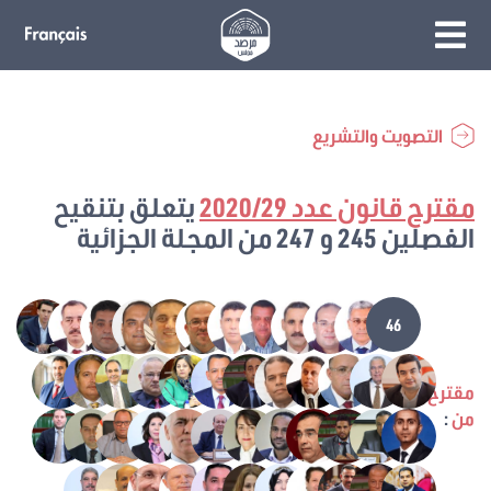
التصويت والتشريع
مقترح قانون عدد 2020/29
يتعلق بتنقيح
الفصلين 245 و 247 من المجلة الجزائية
46
مقترح
من
: