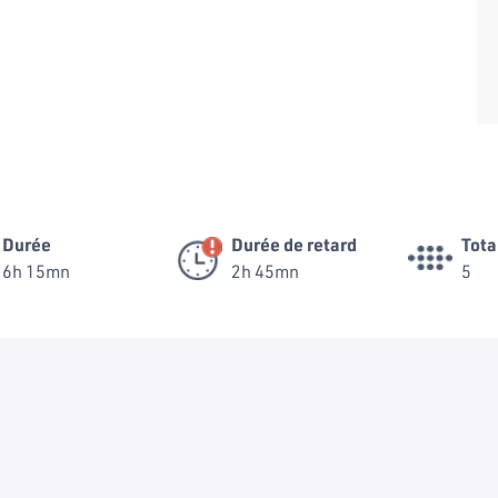
Durée
Durée de retard
Tota
6h 15mn
2h 45mn
5