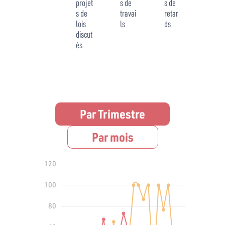
projet
s de
s de
s de
travai
retar
lois
ls
ds
discut
és
Par Trimestre
Par mois
140
-40
-20
120
100
80