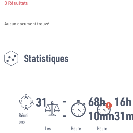
0 Résultats
Aucun document trouvé
Statistiques
-
68h
16h
31
-
10mn
31
Réuni
ons
Les
Heure
Heure