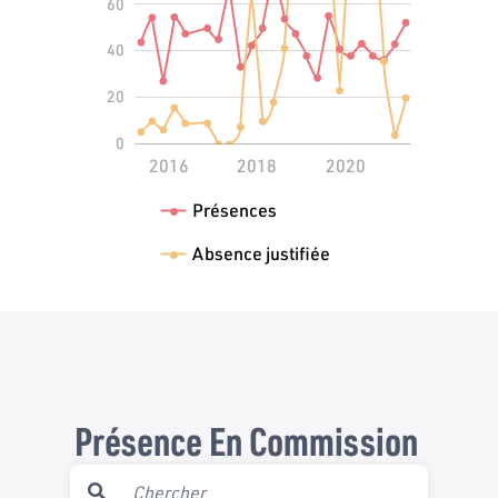
60
100
40
20
0
2014
2022
L
2016
2018
2020
Présences
Absence justifiée
Présence En Commission