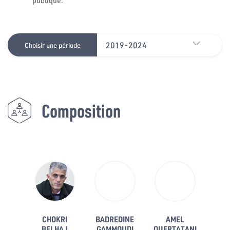
publique.
2019-2024
Choisir une période
Composition
CHOKRI
BADREDINE
AMEL
BELHAJ
GAMMOUDI
OUERTATANI