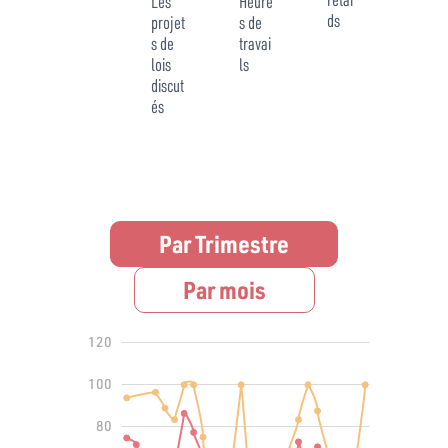
Les
Heure
ds
projet
s de
s de
travai
lois
ls
discut
és
Par Trimestre
Par mois
140
-40
-20
120
100
80