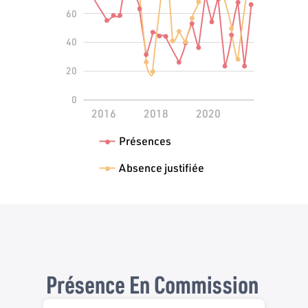
60
100
40
20
0
2014
2022
L
2016
2018
2020
Présences
Absence justifiée
Présence En Commission