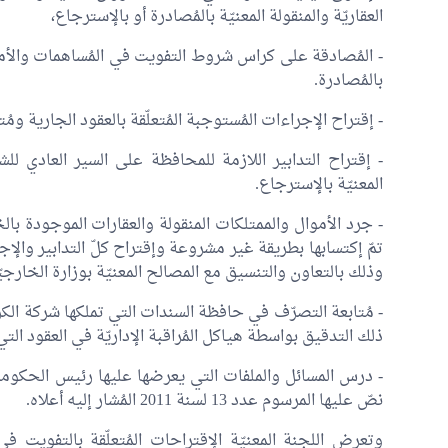
العقاريّة والمنقولة المعنيّة بالمُصادرة أو بالإسترجاع،
- المُصادقة على كراس شروط التفويت في المُساهمات والأملا
بالمُصادرة.
- إقتراح الإجراءات المُستوجبة المُتعلّقة بالعقود الجارية ومُ
- إقتراح التدابير اللازمة للمحافظة على السير العادي لل
المعنيّة بالإسترجاع.
- جرد الأموال والممتلكات المنقولة والعقارات الموجودة با
تمّ إكتسابها بطريقة غير مشروعة وإقتراح كلّ التدابير والإ
وذلك بالتعاون والتنسيق مع المصالح المعنيّة بوزارة الخارجي
- مُتابعة التصرّف في حافظة السندات التي تملكها شركة الكر
ذلك التدقيق بواسطة هياكل المُراقبة الإداريّة في العقود الت
- درس المسائل والملفات التي يعرضها عليها رئيس الحكومة و
نصّ عليها المرسوم عدد 13 لسنة 2011 المُشار إليه أعلاه.
وتعرض اللجنة المعنيّة الإقتراحات المُتعلّقة بالتفويت في