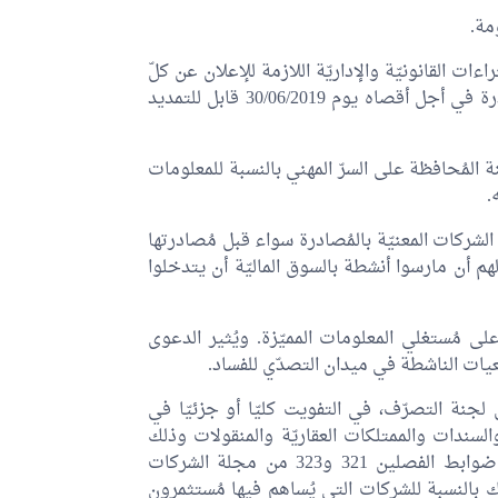
مة.
راءات القانونيّة والإداريّة اللازمة للإعلان عن كلّ
طلبات عروض التفويت في المُساهمات والممتلكات المُصادرة في أجل أقصاه يوم 30/06/2019 قابل للتمديد
 المُحافظة على السرّ المهني بالنسبة للمعلومات
.
شركات المعنيّة بالمُصادرة سواء قبل مُصادرتها
لهم أن مارسوا أنشطة بالسوق الماليّة أن يتدخلوا
على مُستغلي المعلومات المميّزة. ويُثير الدعوى
معيات الناشطة في ميدان التصدّي للفساد.
جنة التصرّف، في التفويت كليّا أو جزئيّا في
لسندات والممتلكات العقاريّة والمنقولات وذلك
بإعتماد المنافسة وتكافئ الفرص والشفافيّة ومع مُراعاة ضوابط الفصلين 321 و323 من مجلة الشركات
لك بالنسبة للشركات التي يُساهم فيها مُستثمرون