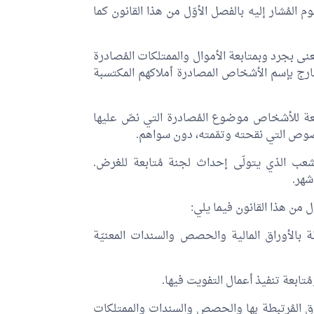
 إلى 13 ثمّ من 17 إلى 21 و24 من المرسوم المُشار إليه بالفصل الأوّل من هذا القانون كما
ى بجرد وبمتابعة الأموال والممتلكات المُصادرة
خارج بإسم الأشخاص المصادرة أملاكهم المكتسبة
راجعة للأشخاص موضوع المُصادرة التي نصّ عليها
لشعب الذي يتولّى إحداث لجنة مُتابعة للغرض.
شهر.
وّل من هذا القانون فيما يلي:
تبطة بالأوراق المالية والحصص والسندات المعنيّة
مُتابعة تنفيذ أعمال التفويت فيها.
وق المُرتبطة بها والحصص والسندات والممتلكات