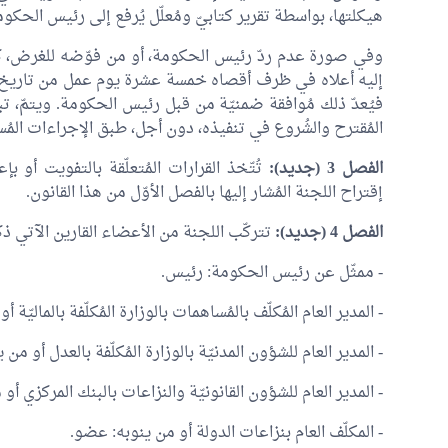
هيكلتها، بواسطة تقرير كتابيّ ومُعلّل يُرفع إلى رئيس الحكوم
وفي صورة عدم ردّ رئيس الحكومة، أو من فوّضه للغرض، كتابي
إليه أعلاه في ظرف أقصاه خمسة عشرة يوم عمل من تاريخ ا
فيُعدّ ذلك مُوافقة ضمنيّة من قبل رئيس الحكومة. ويتمّ، تبعا
المُقترح والشُروع في تنفيذه، دون أجل، طبق الإجراءات المُس
الفصل 3 (جديد):
تُتّخذ القرارات المُتعلّقة بالتفويت أو 
إقتراح اللجنة المُشار إليها بالفصل الأوّل من هذا القانون.
الفصل 4 (جديد):
تتركّب اللجنة من الأعضاء القارين الآتي ذ
- ممثّل عن رئيس الحكومة: رئيس.
- المدير العام المُكلّف بالمُساهمات بالوزارة المُكلّفة بالماليّة
- المدير العام للشؤون المدنيّة بالوزارة المُكلّفة بالعدل أو من
- المدير العام للشؤون القانونيّة والنزاعات بالبنك المركزي أ
- المكلّف العام بنزاعات الدولة أو من ينوبه: عضو.