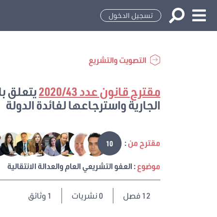
تسجيل الدخول
التصويت والتشريع
مقترح قانون عدد 2020/43
يتعلق با
الجارية واسترجاعها لفائدة الدولة
مقترح من
:
10
موضوع
: العفو التشريعي العام والعدالة الانتقالية
12
فصل
0 نشريات
1 وثائق