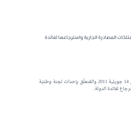
تلكات المصادرة الجارية واسترجاعها لفائدة
تمّت المُصادقة على المرسوم عدد 68 لسنة 2011 المؤرّخ في 14 جويلية 2011 والمُتعلّق بإحداث لجنة وطنيّة
رجاع لفائدة الدولة.