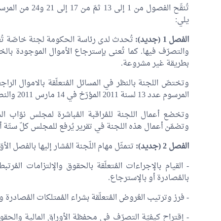
تُنقّح الفصول من 1
يلي:
الفصل 1 (جديد):
تُحدث لدى رئاسة الحكومة لجنة خاصّة تُعن
والتصرّف فيها. كما تُعنى بإسترجاع الأموال الموجودة بال
بطريقة غير مشروعة.
وتختصّ اللجنة بالنظر في المسائل المُتعلّقة بالاموال ال
المرسوم عدد 13 لسنة 2011 المؤرّخ في 14 مارس 2011 والنصوص التي نقحته وتمّمته، دون سواهم.
وتخضع أعمال اللجنة للمُراقبة المُباشرة لمجلس نوّاب ا
وتضمّن أعمال هذه اللجنة في تقرير يُرفع للمجلس كلّ ستّة أ
الفصل 2 (جديد):
تتمثّل مهام اللّجنة المُشار إليها بالفصل الأ
- القيام بالإجراءات المُتعلّقة بالحقوق والإلتزامات المُر
بالمُصادرة أو بالإسترجاع.
- فرز وترتيب العُروض المُتعلّقة بشراء المُمتلكات المُصادرة و
- إقتراح كيفيّة التصرّف في محفظة الأوراق المالية والحق