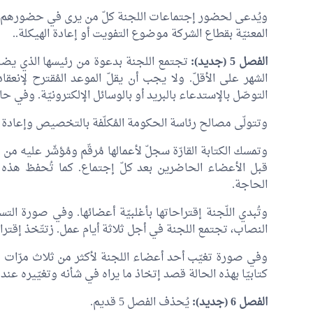
ويُدعى لحضور إجتماعات اللجنة كلّ من يرى في حضورهم فائ
المعنيّة بقطاع الشركة موضوع التفويت أو إعادة الهيكلة..
الفصل 5 (جديد):
تجتمع اللجنة بدعوة من رئيسها الذي يضبط
الشهر على الأقلّ. ولا يجب أن يقلّ الموعد المُقترح لإنع
التوصّل بالإستدعاء بالبريد أو بالوسائل الإلكترونيّة. وفي حا
وتتولّى مصالح رئاسة الحكومة المُكلّفة بالتخصيص وإعادة الهي
وتمسك الكتابة القارّة سجلّ لأعمالها مُرقّم ومُؤشّر عليه 
قبل الأعضاء الحاضرين بعد كلّ إجتماع. كما تُحفظ هذه الأ
الحاجة.
وتُبدي اللّجنة إقتراحاتها بأغلبيّة أعضائها. وفي صورة ال
النصاب، تجتمع اللجنة في أجل ثلاثة أيام عمل. زتتّخذ إقتراح
وفي صورة تغيّب أحد أعضاء اللجنة لأكثر من ثلاث مرّات مت
كتابيّا بهذه الحالة قصد إتخاذ ما يراه في شأنه وتغيّيره عند 
الفصل 6 (جديد):
يُحذف الفصل 5 قديم.