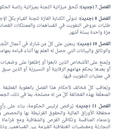
الفصل 7 (جديد):
تُلحق ميزانيّة اللجنة بميزانيّة رئاسة الحكو
الفصل 8 (جديد):
تتولّى الكتابة القارّة للجنة القيام بكلّ الإج
مرّة واحدة بستّة أشهر.
الفصل 10 (جديد):
يتعيّن على كلّ من شارك في أعمال اللّجنة
والوثائق والبيانات التي حصل له العلم بها أثناء قيامه بمهامه
ويُمنع على الأشخاص الذين تابعوا أو إطلعوا على وضعيات ال
أو بعدها بحكم مهامهم الرقابيّة أو التسيريّة أو الذين سبق 
في عمليات التفويت فيها.
ويُعاقب كلّ مُخالف لأحكام هذا الفصل بالعقوبة المُطبّقة 
المتعلّقة بهذه المُخالفة كلّ من له مصلحة، بما في ذلك، الج
الفصل 11 (جديد):
يُرخّص لرئيس الحكومة، بناء على رأي ل
محفظة الأوراق الماليّة والحقوق المُرتبطة بها والحصص وا
التجاريّة ومقتضيات الغتفاقيّة المُبرمة بين المُساهمين وذ