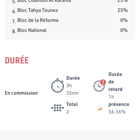
5.
Bloc Tahya Tounes
25%
6.
Bloc de la Réforme
0%
7.
Bloc National
0%
8.
DURÉE
Durée
Durée
de
3h
retard
En commission
35mn
1h
Total
présence
2
36.36%