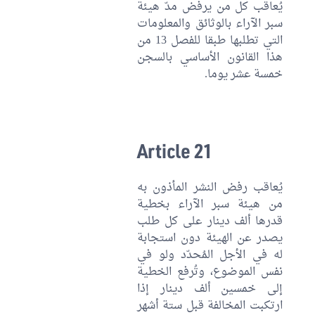
يُعاقب كل من يرفض مدّ هيئة
سبر الآراء بالوثائق والمعلومات
التي تطلبها طبقا للفصل 13 من
هذا القانون الأساسي بالسجن
خمسة عشر يوما.
Article 21
يُعاقب رفض النشر المأذون به
من هيئة سبر الآراء بخطية
قدرها ألف دينار على كل طلب
يصدر عن الهيئة دون استجابة
له في الأجل المُحدّد ولو في
نفس الموضوع، وتُرفع الخطية
إلى خمسين ألف دينار إذا
ارتكبت المخالفة قبل ستة أشهر