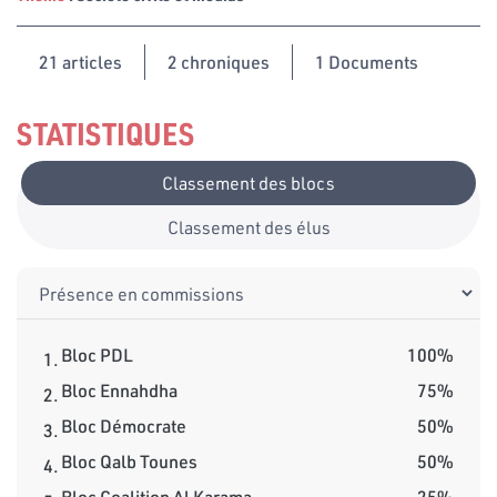
21
articles
2 chroniques
1 Documents
STATISTIQUES
Classement des blocs
Classement des élus
Bloc PDL
100%
1.
Bloc Ennahdha
75%
2.
Bloc Démocrate
50%
3.
Bloc Qalb Tounes
50%
4.
Bloc Coalition Al Karama
25%