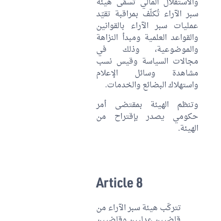
والاستقلال المالي تُسمّى هيئة
سبر الآراء تُكلّف بمراقبة تقيّد
عمليات سبر الآراء بالقوانين
والقواعد العلمية ومبدأ النزاهة
والموضوعية، وذلك في
مجالات السياسة وقيس نسب
مشاهدة وسائل الإعلام
واستهلاك البضائع والخدمات.
وتنظم الهيئة بمقتضى أمر
حكومي يصدر بإقتراح من
الهيئة.
Article 8
تتركّب هيئة سبر الآراء من
قاضيين عدليين وقاضيين