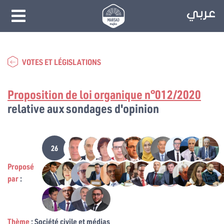
VOTES ET LÉGISLATIONS
Proposition de loi organique n°012/2020
relative aux sondages d'opinion
26
Proposé
par
:
Thème
: Société civile et médias