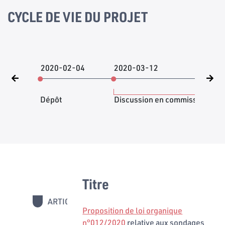
CYCLE DE VIE DU PROJET
2020-02-04
2020-03-12
202
Dépôt
Discussion en commission
Titre
ARTICLES
1 - 21
Proposition de loi organique
n°012/2020
relative aux sondages