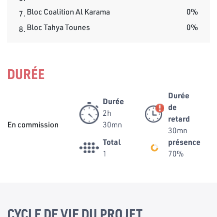
Bloc Coalition Al Karama
0%
7.
Bloc Tahya Tounes
0%
8.
DURÉE
Durée
Durée
de
2h
retard
En commission
30mn
30mn
Total
présence
1
70%
CYCLE DE VIE DU PROJET