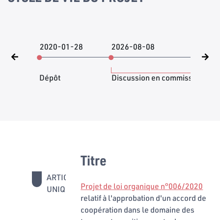
2020-01-28
2026-08-08
202
Dépôt
Discussion en commission
Titre
ARTICLE
1
Projet de loi organique n°006/2020
UNIQUE
relatif à l'approbation d'un accord de
coopération dans le domaine des