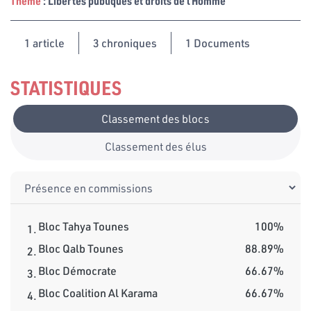
Thème
: Libertés publiques et droits de l’Homme
1
article
3 chroniques
1 Documents
STATISTIQUES
Classement des blocs
Classement des élus
Bloc Tahya Tounes
100%
1.
Bloc Qalb Tounes
88.89%
2.
Bloc Démocrate
66.67%
3.
Bloc Coalition Al Karama
66.67%
4.