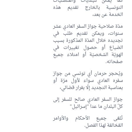
كما يمكن للبلديات والقنصليات
التونسية بالخارج تقديم هذه
الخدمة عن بعد،
مدّة صلاحية جواز السفر العادي عشر
سنوات، ويمكن تقديم طلب في
تجديده خلال المدّة المذكورة بسبب
الضياع أو حصول تغييرات في
الهويّة الشخصيّة أو امتلاء جميع
صفحاته.
ويُحجر حرمان أي تونسي من جواز
سفره العادي سواء لأول مرّة أو
بمناسبة التجديد إلّا بقرار قضائي،
جواز السفر العادي صالح للسفر إلى
كلّ البلدان ما عدا "إسرائيل"
تُلغى جميع الأحكام والأوامر
المُخالفة لهذا الفصل.