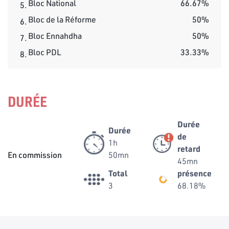
Bloc National
66.67%
5.
Bloc de la Réforme
50%
6.
Bloc Ennahdha
50%
7.
Bloc PDL
33.33%
8.
DURÉE
Durée
Durée
de
1h
retard
En commission
50mn
45mn
Total
présence
3
68.18%