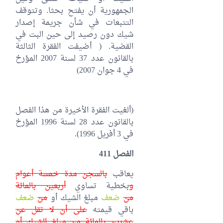
الجمهورية أن يفتح بحثا. وتتوقف
التتبعات في شأن جريمة إصدار
شيك دون رصيد إلى حين البت في
القضية. ( أضيفت الفقرة الثالثة
بالقانون عدد 37 لسنة 2007 المؤرخ
في 4 جوان 2007)
(ألغيت الفقرة الأخيرة من هذا الفصل
بالقانون عدد 28 لسنة 1996 المؤرخ
في 3 أفريل 1996).
الفصل 411
يعاقب
بالسجن مدة خمسة أعوام
و
بخطية تساوي
أربعين بالمائة
من
ضعف
مبلغ الشيك أو
من
ضعف
باقي قيمته
على أن لا تقل عن
عشرين بالمائة من مبلغ الشيك أو