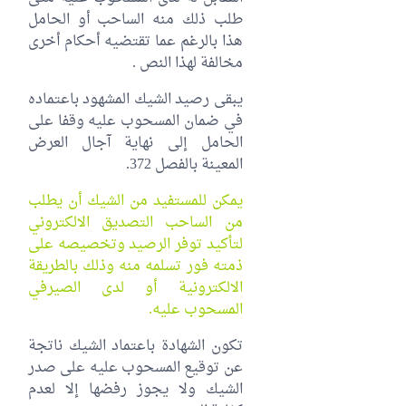
طلب ذلك منه الساحب أو الحامل
هذا بالرغم عما تقتضيه أحكام أخرى
مخالفة لهذا النص .
يبقى رصيد الشيك المشهود باعتماده
في ضمان المسحوب عليه وقفا على
الحامل إلى نهاية آجال العرض
المعينة بالفصل 372.
يمكن للمستفيد من الشيك أن يطلب
من الساحب التصديق الالكتروني
لتأكيد توفر الرصيد وتخصيصه على
ذمته فور تسلمه منه وذلك بالطريقة
الالكترونية أو لدى الصيرفي
المسحوب عليه.
تكون الشهادة باعتماد الشيك ناتجة
عن توقيع المسحوب عليه على صدر
الشيك ولا يجوز رفضها إلا لعدم