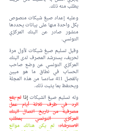
يطلب منه ذلك.
وعليه إعداد صيغ شيكات منصوص
بكل واحدة منها على بيانات يحددها
منشور صادر عن البنك المركزي
التونسي.
وقبل تسليم صيغ شيكات لأول مرة
لحريف، يسترشد المصرف لدى البنك
المركزي التونسي عن وضع صاحب
الحساب في نطاق ما هو مبين
بالفصل 411 سادسا من هذه المجلة
ويحتفظ بما يثبت ذلك.
وله تسليم صيغ الشيكات
إذا
لم يقع
الرد في ظرف ثلاثة أيام عمل
مصرفية من تاريخ اتصال البنك
المركزي التونسي بمطلب
الاسترشاد.
لم يكن هنالك موانع