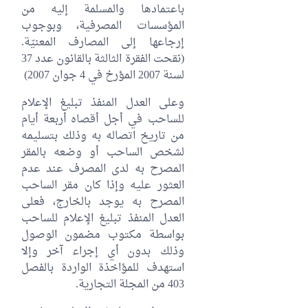
باعتمادها والمسلمة إليه من
المؤسسات المصرفية، وبوجوب
إرجاعها إلى المصارف المعنيّة.
(نقحت الفقرة الثالثة بالقانون عدد 37
لسنة 2007 المؤرخ في 4 جوان 2007‏)
وعلى العدل المنفذ تبليغ الإعلام
للساحب في أجل أقصاه أربعة أيام
من تاريخ اتصاله به وذلك بتسليمه
لشخص الساحب أو وضعه بالمقر
المصرح به لدى المصرف عند عدم
العثور عليه وإذا كان مقر الساحب
المصرح به يوجد بالخارج، فعلى
العدل المنف‏‏ذ تبليغ الإعلام للساحب
بواسطة مكتوب مضمون الوصول
وذلك بدون أي إجراء آخر وإلا
استهدف للمؤاخذة الواردة بالفصل
403 من المجلة التجارية.