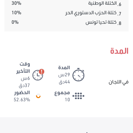
الكتلة الوطنية
30%
6.
كتلة الحزب الدستوري الحر
10%
7.
كتلة تحيا تونس
0%
8.
المدة
وقت
المدة
التأخير
29س
6س
في اللجان
44دق
37دق
مجموع
الحضور
52.63%
10