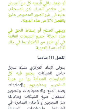
أو ضعف باقي قيمته كل من اعترض
على خلاص الشيك لدى المسحةب
عليه في غير الصور المنصوص عليها
بالفصل 374 من هذه المجلة.
وينهي الصلح أو إسقاط الحق في
هذه الحالة جميع التتبعات القائمة
في أي طور من الأطوار بما في ذلك
أثناء تنفيذ العقوبة.
الفصل 411 سادسا
يتولى البنك المركزي مسك سجل
خاص للشيكات
يجمع فيه كل
المعلومات المُتعلّقة بها من هوية
الساحبين وعناوينهم و
الإعلامات
بعدم الدفع والاحتجاجات وتحجير
استعمال صيغ الشيكات ومخالفة
هذا التحجير والأحكام الصادرة في
قضاياها والإعلامات المتعلقة