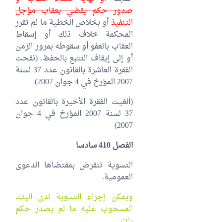
صدور حكم يقضي بعقاب مؤجل
التنفيذ
أو بخلاص الخطية ما لم تقرر
المحكمة خلاف ذلك أو إسقاط
العقاب بالعفو أو سقوطه بمرور الزمن
أو إلى إيقاف التتبع بالحفظ. (نقحت
الفقرة العاشرة بالقانون عدد 37 لسنة
2007 المؤرخ في 4 جوان 2007‏)
(ألغيت الفقرة الأخيرة بالقانون عدد
37 لسنة 2007 المؤرخ في 4 جوان
2007‏)
الفصل 410 سادسا
التسوية تنقرض بمقتضاها الدعوى
العمومية.
ويمكن إجراء التسوية لدى البنك
المسحوب عليه ما لم يصدر حكم
بات