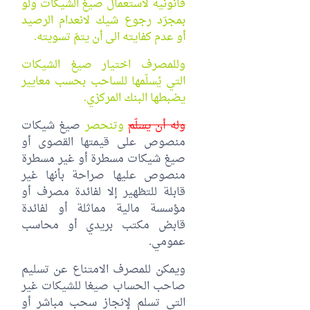
قانونية لاستعمال صيغ الشيكات ولو
بمجرّد رجوع شيك لانعدام الرصيد
أو عدم كفايته الى أن يتمّ تسويته.
وللمصرف اختيار صيغ الشيكات
التي يُسلّمها للساحب بحسب معايير
يضبطها البنك المركزي.
وله أن يسلّم
وتنحصر
صيغ شيكات
منصوص على قيمتها القصوى أو
صيغ شيكات مسطرة أو غير مسطرة
منصوص عليها صراحة بأنها غير
قابلة للتظهير إلا لفائدة مصرف أو
مؤسسة مالية مماثلة أو لفائدة
قابض مكتب بريدي أو محاسب
عمومي.
ويمكن للمصرف الامتناع عن تسليم
صاحب الحساب صيغا للشيكات غير
التي تسلم لإنجاز سحب مباشر أو