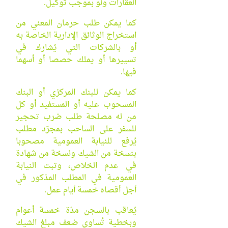
العقارات ولو بموجب توكيل.
كما يمكن طلب حرمان المعني من
استخراج الوثائق الإدارية الخاصة به
أو بالشركات التي يُشارك في
تسييرها أو يملك حصصا أو أسهما
فيها.
كما يمكن للبنك المركزي أو البنك
المسحوب عليه أو المستفيد أو كل
من له مصلحة طلب ضرب تحجير
للسفر على الساحب بمجرّد مطلب
يُرفع للنيابة العمومية مصحوبا
بنسخة من الشيك ونسخة من شهادة
في عدم الخلاص، وتبت النيابة
العمومية في المطلب المذكور في
أجل أقصاه خمسة أيام عمل.
يُعاقب بالسجن مدّة خمسة أعوام
وبخطية تُساوي ضعف مبلغ الشيك