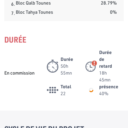
Bloc Qalb Tounes
28.79%
6.
Bloc Tahya Tounes
0%
7.
DURÉE
Durée
Durée
de
50h
retard
En commission
55mn
18h
45mn
Total
présence
22
40%