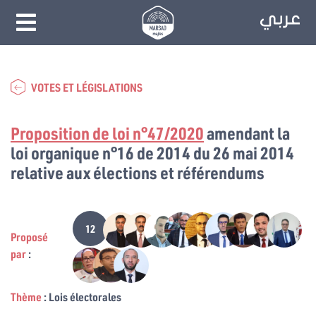
VOTES ET LÉGISLATIONS
Proposition de loi n°47/2020
amendant la
loi organique n°16 de 2014 du 26 mai 2014
relative aux élections et référendums
12
Proposé
par
:
Thème
: Lois électorales