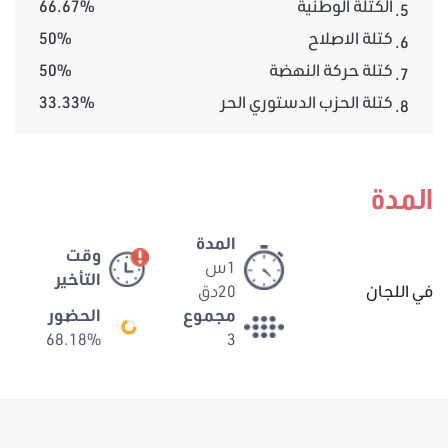
الكتلة الوطنية
66.67%
5.
كتلة الاصلاح
50%
6.
كتلة حركة النهضة
50%
7.
كتلة الحزب الدستوري الحر
33.33%
8.
المدة
المدة
وقت
1س
التأخير
في اللجان
20دق
مجموع
الحضور
68.18%
3