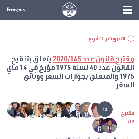
التصويت والتشريع
مقترح قانون عدد 2020/145
يتعلق بتنقيح
القانون عدد 40 لسنة 1975 مؤرخ في 14 ماي
1975 والمتعلق بجوازات السفر ووثائق
السفر
12
مقترح
من
: