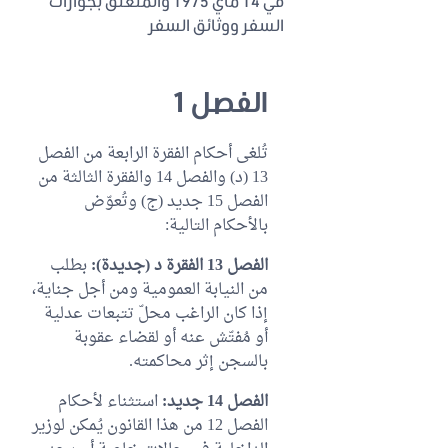
في 14 ماي 1975 والمتعلق بجوازات
السفر ووثائق السفر
الفصل 1
تُلغى أحكام الفقرة الرابعة من الفصل
13 (د) والفصل 14 والفقرة الثالثة من
الفصل 15 جديد (ج) وتُعوّض
بالأحكام التالية:
الفصل 13 الفقرة د (جديدة):
بطلب
من النيابة العمومية ومن أجل جناية،
إذا كان الراغب محلّ تتبعات عدلية
أو مُفتّش عنه أو لقضاء عقوبة
بالسجن إثر محاكمته.
الفصل 14 جديد:
استثناء لأحكام
الفصل 12 من هذا القانون يُمكن لوزير